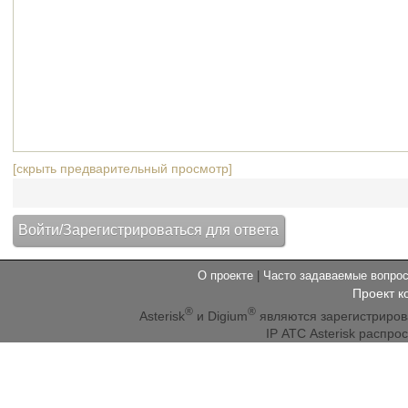
[скрыть предварительный просмотр]
О проекте
|
Часто задаваемые вопр
Проект к
®
®
Asterisk
и Digium
являются зарегистриро
IP АТС Asterisk распр