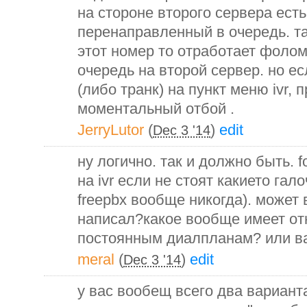
на cтороне второго сервера ест
перенаправленный в очередь. та
этот номер то отработает фолом
очередь на второй сервер. но е
(либо транк) на пункт меню ivr, 
моментальный отбой .
JerryLutor
(
)
edit
Dec 3 '14
ну логично. так и должно быть. 
на ivr если не стоят какието гал
freepbx вообще никогда). может 
написал?какое вообще имеет от
постоянным диалпланам? или ва
meral
(
)
edit
Dec 3 '14
у вас вообещ всего два вариант