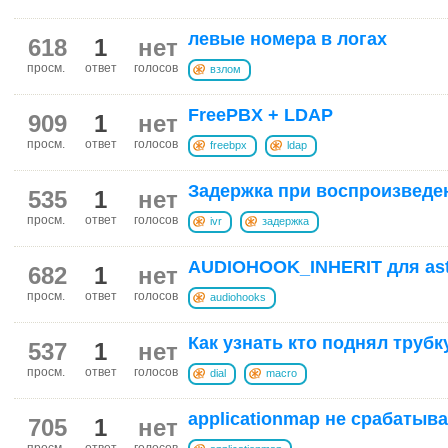
левые номера в логах
618
1
нет
просм.
ответ
голосов
взлом
FreePBX + LDAP
909
1
нет
просм.
ответ
голосов
freebpx
ldap
Задержка при воспроизведе
535
1
нет
просм.
ответ
голосов
ivr
задержка
AUDIOHOOK_INHERIT для aste
682
1
нет
просм.
ответ
голосов
audiohooks
Как узнать кто поднял трубк
537
1
нет
просм.
ответ
голосов
dial
macro
applicationmap не срабатыв
705
1
нет
просм.
ответ
голосов