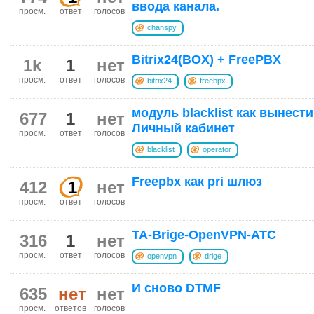
ввода канала.
просм.
ответ
голосов
chanspy
Bitrix24(BOX) + FreePBX
1k
1
нет
просм.
ответ
голосов
bitrix24
freebpx
модуль blacklist как вынест
677
1
нет
Личный кабинет
просм.
ответ
голосов
blacklist
operator
Freepbx как pri шлюз
412
1
нет
просм.
ответ
голосов
TA-Brige-OpenVPN-ATC
316
1
нет
просм.
ответ
голосов
openvpn
drige
И сново DTMF
635
нет
нет
просм.
ответов
голосов