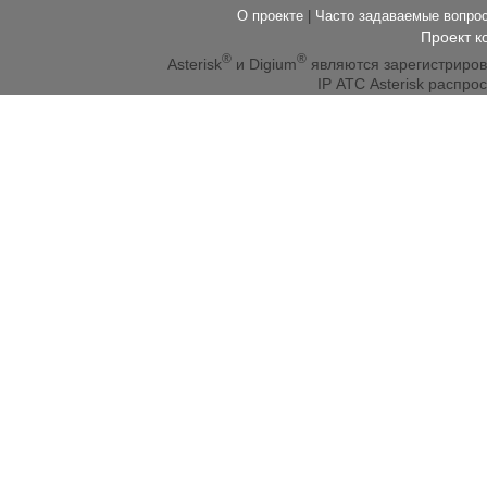
О проекте
|
Часто задаваемые вопр
Проект к
®
®
Asterisk
и Digium
являются зарегистриро
IP АТС Asterisk распр