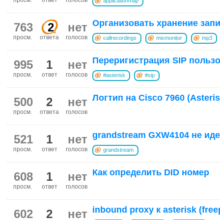
applicationmap
Организовать хранение запи
763
2
нет
просм.
ответа
голосов
callrecordings
mixmonitor
mp3
Переригистрация SIP пользов
995
1
нет
просм.
ответ
голосов
#asterisk
#sip
Логтип на Cisco 7960 (Asteris
500
2
нет
просм.
ответа
голосов
grandstream GXW4104 не иде
521
1
нет
просм.
ответ
голосов
grandstream
Как определить DID номер
608
1
нет
просм.
ответ
голосов
inbound proxy к asterisk (free
602
2
нет