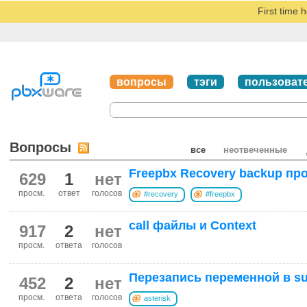
First time 
вопросы
тэги
пользоват
Вопросы
все
неотвеченные
Freepbx Recovery backup пр
629
1
нет
просм.
ответ
голосов
#recovery
#freepbx
call файлы и Context
917
2
нет
просм.
ответа
голосов
Перезапись переменной в su
452
2
нет
просм.
ответа
голосов
asterisk