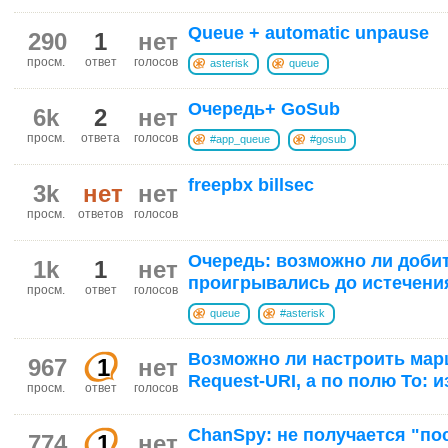
Queue + automatic unpause
290
1
нет
просм.
ответ
голосов
asterisk
queue
Очередь+ GoSub
6k
2
нет
просм.
ответа
голосов
#app_queue
#gosub
freepbx billsec
3k
нет
нет
просм.
ответов
голосов
Очередь: возможно ли доби
1k
1
нет
проигрывались до истечения
просм.
ответ
голосов
queue
#asterisk
Возможно ли настроить мар
967
1
нет
Request-URI, а по полю To: и
просм.
ответ
голосов
ChanSpy: не получается "по
774
1
нет