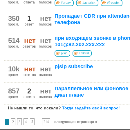
просм.
ответа
голосов
#proxy
#asterisk
#freepbx
Пропадает CDR при attendan
350
1
нет
телефона
просм.
ответ
голосов
при входящем звонке в phon
514
нет
нет
101@82.202.ххх.ххх
просм.
ответов
голосов
pjsip
callerid
pjsip subscribe
10k
нет
нет
просм.
ответов
голосов
Параллельное или фоновое 
857
2
нет
диал плане
просм.
ответа
голосов
Не нашли то, что искали?
Тогда задайте свой вопрос!
...
следующая страница »
1
2
3
4
5
214