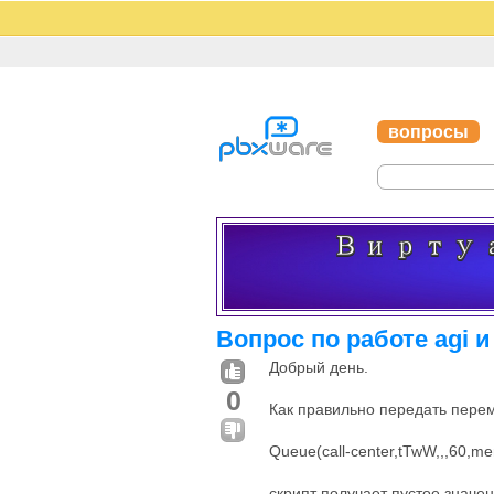
вопросы
Вопрос по работе agi 
Добрый день.
0
Как правильно передать пер
Queue(call-center,tTwW,,,60,
скрипт получает пустое значе