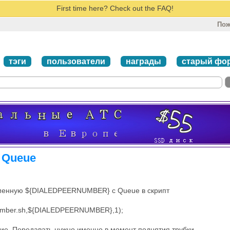
First time here? Check out the FAQ!
Пож
тэги
пользователи
награды
старый фо
и Queue
еменную ${DIALEDPEERNUMBER} с Queue в скрипт
member.sh,${DIALEDPEERNUMBER},1);
ние. Передавать нужно именно в момент поднятия трубки.