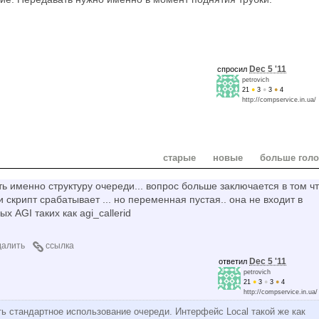
Dec 5 '11
спросил
petrovich
21
●
3
●
3
●
4
http://compservice.in.ua/
старые
новые
больше гол
ь именно структуру очереди... вопрос больше заключается в том ч
 скрипт срабатывает ... но переменная пустая.. она не входит в
 AGI таких как agi_callerid
далить
ссылка
Dec 5 '11
ответил
petrovich
21
●
3
●
3
●
4
http://compservice.in.ua/
ть стандартное использование очереди. Интерфейс Local такой же как