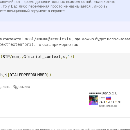
различий нет , кроме дополнительных возможностей. Если хотите
 , то у Вас либо переменная просто не назначается , либо вы
ете позиционный агрумент в скрипте.
в контексте
Local/<num>@<context>
, где можно будет использова
text^exten^pri).
то есть примерно так
l
(
SIP
/
num
,,
G
(
script_context
,
s
,
1
))
sh
,
$
{
DIALEDPEERNUMBER
})
далить
ссылка
Dec 5 '11
ответил
zzuz
7174
●
2
●
6
●
75
http://line24.ru/
можете подписатся на переодические почтовые обновления о этом вопро