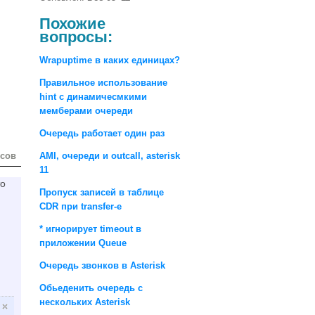
Похожие
вопросы:
Wrapuptime в каких единицах?
Правильное использование
hint с динамичесмкими
мемберами очереди
Очередь работает один раз
осов
AMI, очереди и outcall, asterisk
11
то
Пропуск записей в таблице
CDR при transfer-е
* игнорирует timeout в
приложении Queue
Очередь звонков в Asterisk
Обьеденить очередь с
нескольких Asterisk