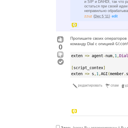
и SIP и DAHDI, так что 
остаться при своей идеи
неправильно обрабатыва
zzuz
(
)
edit
Dec 5 '11
Пропишите своих операторов 
команду Dial с опицией
G(con
0
exten 
=>
 agent
-
num
,
1
,
Dia
[
script_contex
]
exten 
=>
 s
,
1
,
AGI
(
member
.
редактировать
спам
у
Здесь
(когда Вы авторизированы) Вы 