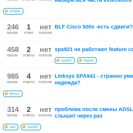
набираться часть extensions
freepbx
246
1
нет
BLF Cisco 500s -есть сдвиги?
просм.
ответ
голосов
458
2
нет
spa921 не работают feature c
просм.
ответа
голосов
spa921
feature
985
4
нет
Linksys SPA941 - странно уме
надежда?
просм.
ответа
голосов
linksys
314
2
нет
проблема после смены ADSL 
слышит через раз
просм.
ответа
голосов
adsl
spa303