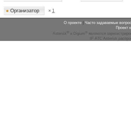
●
Организатор
×
1
О проекте
|
Часто задаваемые вопр
Проект 
®
®
Asterisk
и Digium
являются зарегистриро
IP АТС Asterisk распр