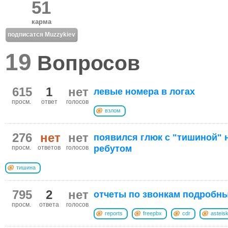
51
карма
подписатся Muzzykiev
19
Вопросов
615
1
нет
левые номера в логах
просм.
ответ
голосов
взлом
276
нет
нет
появился глюк с "тишиной" н
ребутом
просм.
ответов
голосов
тишина
795
2
нет
отчеты по звонкам подробн
просм.
ответа
голосов
reports
freepbx
cdr
asteis