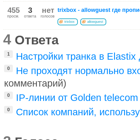
455
3
нет
trixbox - allowguest где проп
просм.
ответа
голосов
trixbox
allowguest
4
Ответа
Настройки транка в Elastix
1
Не проходят нормально вх
0
комментарий)
IP-линии от Golden telecom
0
Список компаний, использ
0