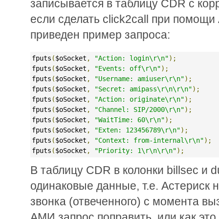
записывается в таблицу CDR с кор
если сделать click2call при помощи
приведен пример запроса:
fputs
(
$oSocket
,
"Action: login\r\n"
);
fputs
(
$oSocket
,
"Events: off\r\n"
);
fputs
(
$oSocket
,
"Username: amiuser\r\n"
);
fputs
(
$oSocket
,
"Secret: amipass\r\n\r\n"
);
fputs
(
$oSocket
,
"Action: originate\r\n"
);
fputs
(
$oSocket
,
"Channel: SIP/2000\r\n"
);
fputs
(
$oSocket
,
"WaitTime: 60\r\n"
);
fputs
(
$oSocket
,
"Exten: 123456789\r\n"
);
fputs
(
$oSocket
,
"Context: from-internal\r\n"
);
fputs
(
$oSocket
,
"Priority: 1\r\n\r\n"
);
В таблицу CDR в колонки billsec и d
одинаковые данные, т.е. Астериск 
звонка (отвеченного) с момента вы
АМИ запрос поправить, или как это