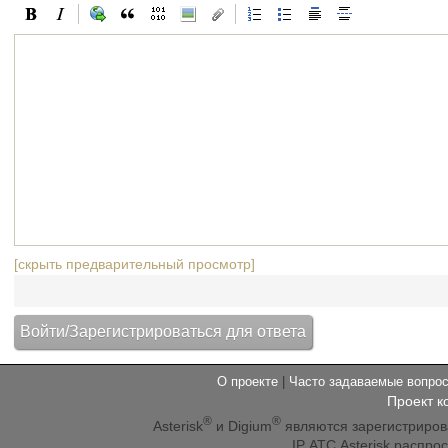
[скрыть предварительный просмотр]
О проекте
|
Часто задаваемые вопр
Проект к
®
®
Asterisk
и Digium
являются зарегистриро
IP АТС Asterisk распр