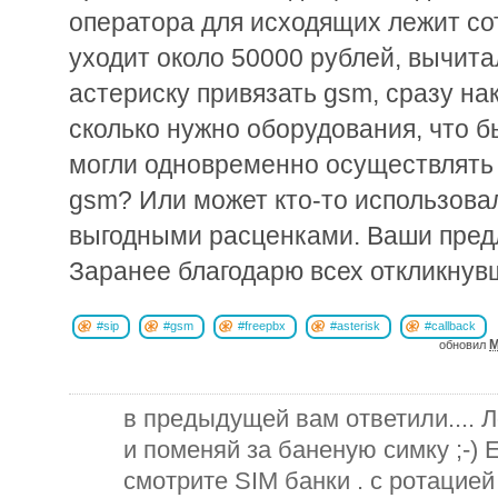
оператора для исходящих лежит со
уходит около 50000 рублей, вычитал
астериску привязать gsm, сразу на
сколько нужно оборудования, что 
могли одновременно осуществлять
gsm? Или может кто-то использова
выгодными расценками. Ваши пред
Заранее благодарю всех откликнув
#sip
#gsm
#freepbx
#asterisk
#callback
M
обновил
в предыдущей вам ответили.... Л
и поменяй за баненую симку ;-) 
смотрите SIM банки . с ротацией