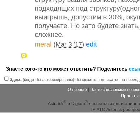
подходящих под структуру(одног
выигрышь, допустим в 30%, окуп
получаете. Но зато будете знать
сложнее.
meral
(
)
edit
Mar 3 '17
Знаете кого-то кто может ответить? Поделитесь
ссы
Здесь
(когда Вы авторизированы) Вы можете подписатся на переод
О проекте
|
Часто задаваемые вопр
Проект к
®
®
Asterisk
и Digium
являются зарегистриро
IP АТС Asterisk распр