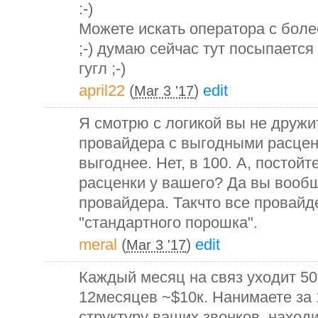
:-)
Можете искать оператора с бол
;-) думаю сейчас тут посыпаетс
гугл ;-)
april22
(
)
edit
Mar 3 '17
Я смотрю с логикой вы не дружи
провайдера с выгодными расцен
выгоднее. Нет, в 100. А, постойт
расценки у вашего? Да вы вооб
провайдера. Такчто все провайд
"стандартного порошка".
meral
(
)
edit
Mar 3 '17
Каждый месяц на связ уходит 50
12месяцев ~$10к. Нанимаете за 1
структуру ваших звонков, наход