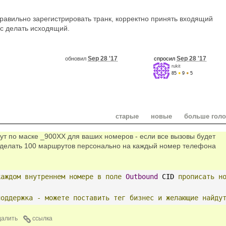
правильно зарегистрировать транк, корректно принять входящий
 с делать исходящий.
Sep 28 '17
Sep 28 '17
обновил
спросил
rukit
85
●
9
●
5
старые
новые
больше гол
ут по маске _900XX для ваших номеров - если все вызовы будет
о делать 100 маршрутов персонально на каждый номер телефона
каждом
внутреннем
номере
в
поле
Outbound
 CID 
прописать
н
поддержка
-
можете
поставить
тег
бизнес
и
желающие
найду
далить
ссылка