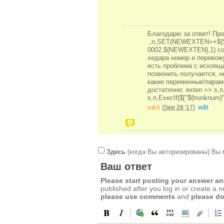
Благодарю за ответ! Пр
.,n,SET(NEWEXTEN=+${SIPHEA
0002,${NEWEXTEN},1) соз
хедара номер и перевож
есть проблема с исхоящи
позвонить получается, н
какие переменные/парам
достаточно: exten => s,n,
s,n,ExecIf($["${trunknu
rukit
(
)
edit
Sep 28 '17
Здесь
(когда Вы авторизированы) Вы 
Ваш ответ
Please start posting your answer 
published after you log in or create a 
please use comments
and
please do