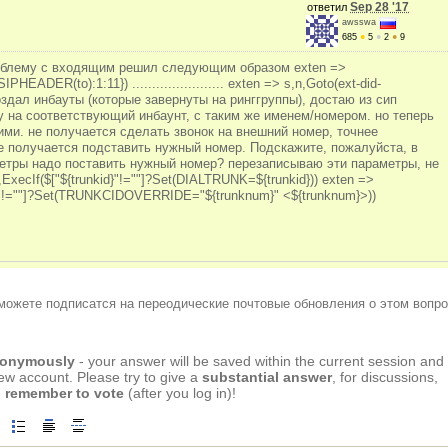
Sep 28 '17
ответил
awsswa
685
●
5
●
2
●
9
облему с входящим решил следующим образом exten =>
DER(to):1:11}) ....................... exten => s,n,Goto(ext-did-
дал инбауты (которые завернуты на ринггруппы), достаю из сип
у на соответствующий инбаунт, с таким же именем/номером. но теперь
ми. не получается сделать звонок на внешний номер, точнее
е получается подставить нужный номер. Подскажите, пожалуйста, в
етры надо поставить нужный номер? перезаписываю эти параметры, не
ExecIf($["${trunkid}"!=""]?Set(DIALTRUNK=${trunkid})) exten =>
m}"!=""]?Set(TRUNKCIDOVERRIDE="${trunknum}" <${trunknum}>))
можете подписатся на переодические почтовые обновления о этом вопро
anonymously
- your answer will be saved within the current session and
new account. Please try to give a
substantial answer
, for discussions,
 remember to vote
(after you log in)!