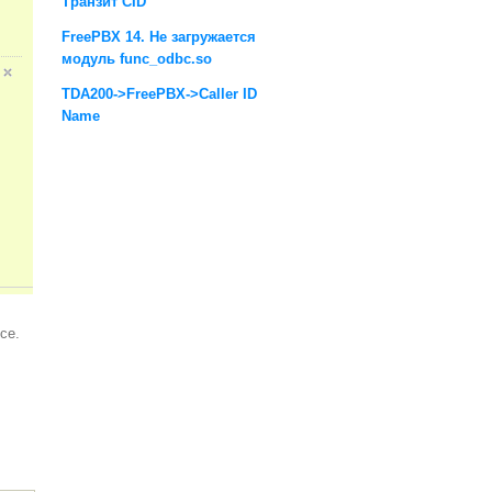
Транзит CID
FreePBX 14. Не загружается
модуль func_odbc.so
TDA200->FreePBX->Caller ID
Name
се.