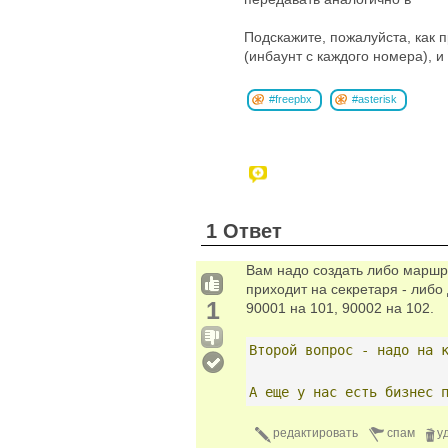
Подскажите, пожалуйста, как 
(инбаунт с каждого номера), и
#freepbx
#asterisk
1 Ответ
Вам надо создать либо маршр
приходит на секретаря - либ
1
90001 на 101, 90002 на 102.
Второй
вопрос
-
надо
на
А
еще
у
нас
есть
бизнес
редактировать
спам
у