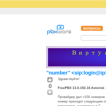
вопросы
"number" <sip:login@ip
Здравствуйте!
0
FreePBX 13.0.192.16 Asterisk 
Провайдер дал >100 номеров. 
номер приходит следующим об
передавать аналогично в ""