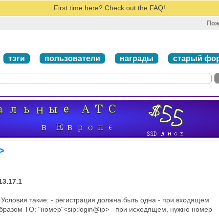
First time here? Check out the FAQ!
Пож
тэги
пользователи
награды
старый фо
>
13.17.1
Условия такие: - регистрация должна быть одна - при входящем
разом TO: "номер"<sip:login@ip> - при исходящем, нужно номер