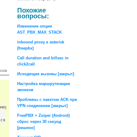
Похожие
вопросы:
Изменение опции
AST_PBX_MAX_STACK
inbound proxy к asterisk
(freepbx)
Call duration and billsec in
click2call
осов
Исходящие вызовы [закрыт]
Настройка маршрутизации
звонков
Проблемы с пакетом ACK при
VPN соединении [закрыт]
омер
который
вы
будете
отсылать
провайдеру
-
для
101
про
FreePBX + Zoiper (Android)
тся
сброс через 30 секунд
[решено]