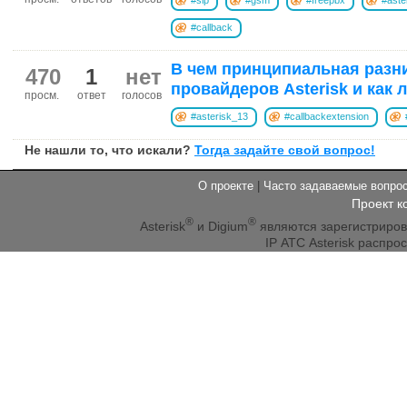
#callback
В чем принципиальная разн
470
1
нет
провайдеров Asterisk и как 
просм.
ответ
голосов
#asterisk_13
#callbackextension
Не нашли то, что искали?
Тогда задайте свой вопрос!
О проекте
|
Часто задаваемые вопр
Проект к
®
®
Asterisk
и Digium
являются зарегистриро
IP АТС Asterisk распр