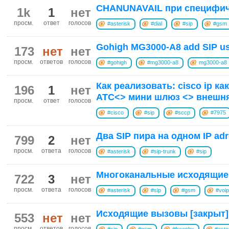
CHANUNAVAIL при специфич
1k
1
нет
просм.
ответ
голосов
#asterisk
#dial
#sip
#gsm
Gohigh MG3000-A8 add SIP u
173
нет
нет
просм.
ответов
голосов
#gohigh
#mg3000-a8
mg3000-a8
Как реализовать: cisco ip к
196
1
нет
АТС<> мини шлюз <> внешн
просм.
ответ
голосов
#cisco
#sip
#sccp
#7975
Два SIP пира на одном IP adr
799
2
нет
просм.
ответа
голосов
#asterisk
#sip-trunk
#sip
Многоканальные исходящие
722
3
нет
просм.
ответа
голосов
#asterisk
#sip
#gsm
#voip
Исходящие вызовы [закрыт]
553
нет
нет
просм.
ответов
голосов
#sip
#gsm
#freepbx
#aste