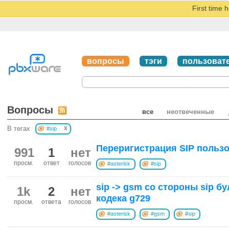
First time 
вопросы
тэги
пользоват
Вопросы
все
неотвеченные
x
В тегах
#sip
Переригистрация SIP пользов
991
1
нет
просм.
ответ
голосов
#asterisk
#sip
sip -> gsm со стороны sip б
1k
2
нет
кодека g729
просм.
ответа
голосов
#asterisk
#gsm
#sip