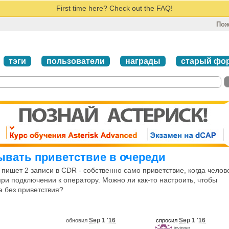
First time here? Check out the FAQ!
Пож
тэги
пользователи
награды
старый фо
сывать приветствие в очереди
пишет 2 записи в CDR - собственно само приветствие, когда челов
при подключении к оператору. Можно ли как-то настроить, чтобы
а без приветствия?
Sep 1 '16
Sep 1 '16
обновил
спросил
ipvinner