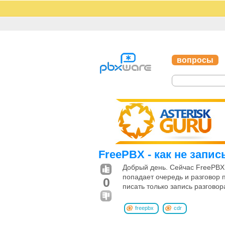
вопросы
FreePBX - как не запи
Добрый день. Сейчас FreePBX 
попадает очередь и разговор 
0
писать только запись разговор
freepbx
cdr