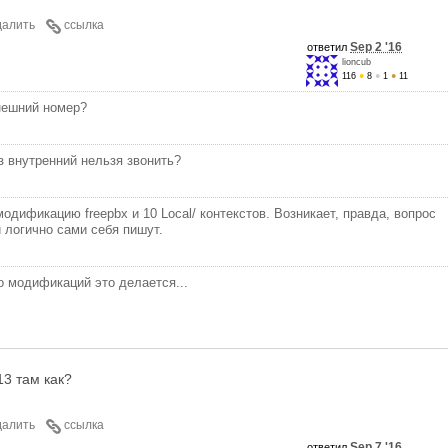
далить
ссылка
Sep 2 '16
ответил
lioncub
116
●
8
●
1
●
11
внешний номер?
з внутренний нельзя звонить?
одификацию freepbx и 10 Local/ контекстов. Возникает, правда, вопрос
 логично сами себя пишут.
о модификаций это делается...
13 там как?
далить
ссылка
Sep 7 '16
ответил