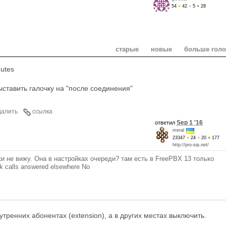
54
●
42
●
5
●
28
старые
новые
больше гол
outes
ыставить галочку на "после соединения"
далить
ссылка
Sep 1 '16
ответил
meral
23347
●
24
●
20
●
177
http://pro-sip.net/
ки не вижу. Она в настройках очереди? там есть в FreePBX 13 только
ark calls answered elsewhere No
утренних абонентах (extension), а в других местах выключить.