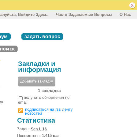
алуйста, Войдите Здесь.
Часто Задаваемые Вопросы
О Нас
рум
задать вопрос
Закладки и
информация
Добавить закладку
1 закладка
получать обновления по
ек
email
подписаться на rss ленту
новостей
Статистика
Задан:
Sep 1 '16
Просмотрен:
1,415 раз