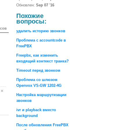
Обновлен:
Sep 07 '16
Похожие
вопросы:
осов
удалить историю звонков
Проблема с accountcode в
FreePBX
Freepbx, как изменить
входящий контекст транка?
Timeout перед звонком
Проблема со шлюзом
Openvox VS-GW 1202-4G
Настройка маршрутизации
звонков
ivr и playback вместо
background
После обновления FreePBX