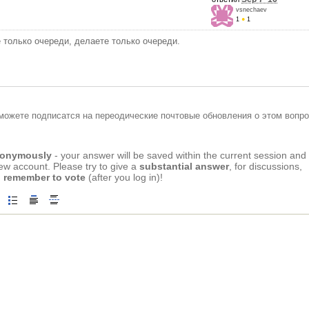
vsnechaev
1
●
1
е только очереди, делаете только очереди.
можете подписатся на переодические почтовые обновления о этом вопро
anonymously
- your answer will be saved within the current session and
new account. Please try to give a
substantial answer
, for discussions,
 remember to vote
(after you log in)!