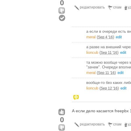
0
редактировать
спам
у
а если в очереди есть 
meral
(
)
edit
Sep 4 '16
а разве на внешний чере
lioncub
(
)
edit
Sep 11 '16
та можно вообще через м
"зачем". Очереди вполни
meral
(
)
edit
Sep 11 '16
вообще-то без каких либ
lioncub
(
)
edit
Sep 12 '16
А если дело касается freepbx 
0
редактировать
спам
у