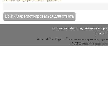
[скрыть предварительный просмотр]
О проекте
|
Часто задаваемые вопр
Проект к
®
®
Asterisk
и Digium
являются зарегистриро
IP АТС Asterisk распр