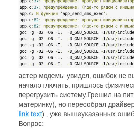
app
.
c
:
37
:
предупреждение:
пропущен
инициализато
app
.
c
:
37
:
предупреждение:
(где-то
рядом
с
иници
app
.
c
:
В
функции
‘
app_send_sms_exec
’:
app
.
c
:
82
:
предупреждение:
пропущен
инициализато
app
.
c
:
82
:
предупреждение:
(где-то
рядом
с
иници
gcc 
-
g 
-
O2 
-
O6 
-
I
.
-
D_GNU_SOURCE 
-
I
/
usr
/
includ
gcc 
-
g 
-
O2 
-
O6 
-
I
.
-
D_GNU_SOURCE 
-
I
/
usr
/
includ
gcc 
-
g 
-
O2 
-
O6 
-
I
.
-
D_GNU_SOURCE 
-
I
/
usr
/
includ
gcc 
-
g 
-
O2 
-
O6 
-
I
.
-
D_GNU_SOURCE 
-
I
/
usr
/
includ
gcc 
-
g 
-
O2 
-
O6 
-
I
.
-
D_GNU_SOURCE 
-
I
/
usr
/
includ
gcc 
-
g 
-
O2 
-
O6 
-
I
.
-
D_GNU_SOURCE 
-
I
/
usr
/
includ
астер модемы увидел, ошибок не вы
начало глючить, пришлось физичес
перегрузить систему.Грешил на пит
материнку), но пересобрал драйве
link text
) , уже вышеуказанных ошибо
Вопрос: