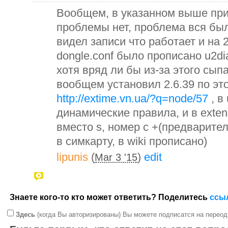
Вообщем, в указанном выше при
проблемы нет, проблема вся был
видел записи что работает и на 
dongle.conf было прописано u2di
хотя вряд ли бы из-за этого сып
вообщем установил 2.6.39 по эт
http://extime.vn.ua/?q=node/57
, в
динамические правила, и в exten
вместо s, номер с +(предварите
в симкарту, в wiki прописано)
lipunis
(
)
edit
Mar 3 '15
Знаете кого-то кто может ответить? Поделитесь
ссы
Здесь
(когда Вы авторизированы) Вы можете подписатся на переод