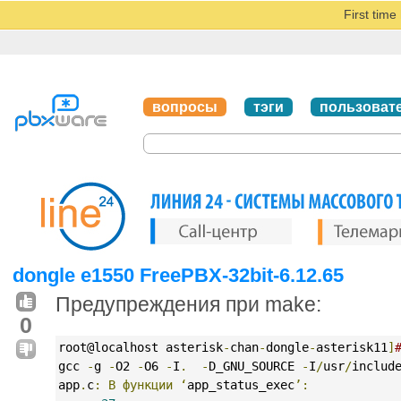
First tim
вопросы
тэги
пользоват
dongle e1550 FreePBX-32bit-6.12.65
Предупреждения при make:
0
root@localhost asterisk
-
chan
-
dongle
-
asterisk11
]
gcc 
-
g 
-
O2 
-
O6 
-
I
.
-
D_GNU_SOURCE 
-
I
/
usr
/
includ
app
.
c
:
В
функции
‘
app_status_exec
’: