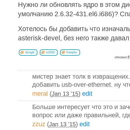
Нужно ли обновлять ядро в этом ди
умолчанию 2.6.32-431.el6.i686)? Сп
Хотелось бы добавить что изначаль
asterisk-devel, без него также дава
dongle
e1550
freepbx
F
обновил
мистер знает толк в извращени
добавить usb-over-ethernet. ну 
meral
(
)
edit
Jan 13 '15
Больше интересует что это и за
вопрос или даже правильней, гд
zzuz
(
)
edit
Jan 13 '15