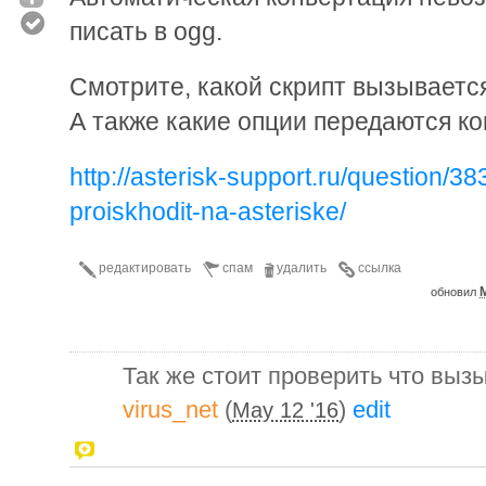
писать в ogg.
Смотрите, какой скрипт вызывается
А также какие опции передаются ко
http://asterisk-support.ru/question/3
proiskhodit-na-asteriske/
редактировать
спам
удалить
ссылка
обновил
Так же стоит проверить что вызы
virus_net
(
)
edit
May 12 '16