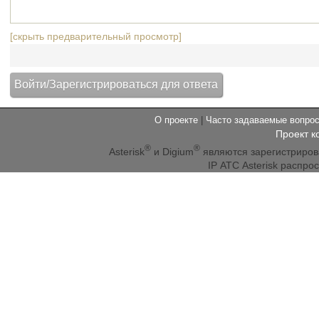
[скрыть предварительный просмотр]
О проекте
|
Часто задаваемые вопр
Проект к
®
®
Asterisk
и Digium
являются зарегистриро
IP АТС Asterisk распр