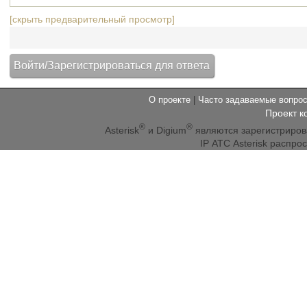
[скрыть предварительный просмотр]
О проекте
|
Часто задаваемые вопр
Проект к
®
®
Asterisk
и Digium
являются зарегистриро
IP АТС Asterisk распр