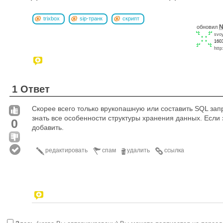
trixbox
sip-транк
скрипт
N
обновил
svo
160
http
1 Ответ
Скорее всего только врукопашную или составить SQL запр
знать все особенности структуры хранения данных. Если
0
добавить.
редактировать
спам
удалить
ссылка