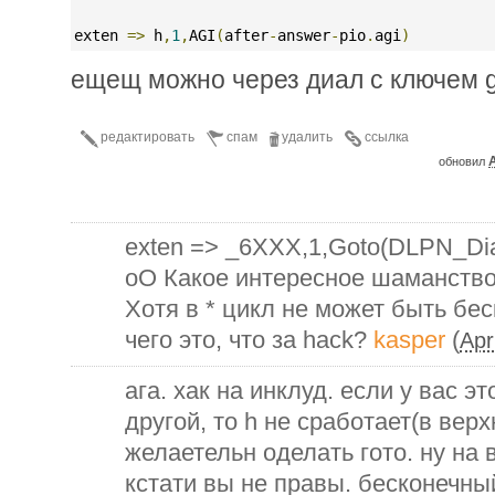
exten 
=>
 h
,
1
,
AGI
(
after
-
answer
-
pio
.
agi
)
ещещ можно через диал с ключем g
редактировать
спам
удалить
ссылка
A
обновил
exten => _6XXX,1,Goto(DLPN_Dia
оО Какое интересное шаманство
Хотя в * цикл не может быть бе
чего это, что за hack?
kasper
(
Apr
ага. хак на инклуд. если у вас э
другой, то h не сработает(в вер
желаетельн оделать гото. ну на 
кстати вы не правы. бесконечный