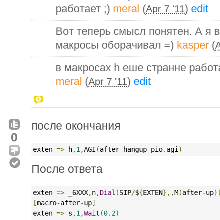
работает ;)
meral
(
)
edit
Apr 7 '11
Вот теперь смысл понятен. А я в
макросы оборачивал =)
kasper
(
A
в макросах h еше странне работа
meral
(
)
edit
Apr 7 '11
после окончания
0
exten 
=>
 h
,
1
,
AGI
(
after
-
hangup
-
pio
.
agi
)
После ответа
exten 
=>
 _6XXX
,
n
,
Dial
(
SIP
/
$
{
EXTEN
},,
M
(
after
-
up
)
[
macro
-
after
-
up
]
exten 
=>
 s
,
1
,
Wait
(
0.2
)