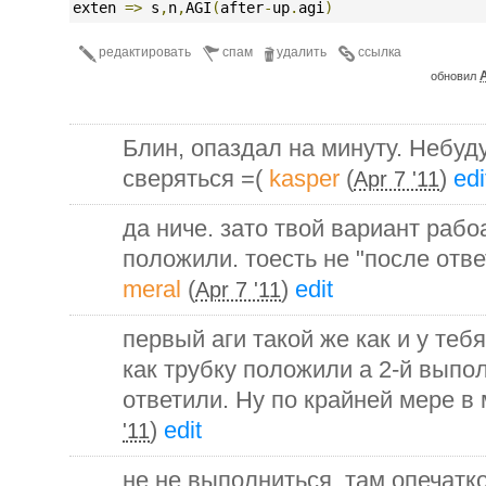
exten 
=>
 s
,
n
,
AGI
(
after
-
up
.
agi
)
редактировать
спам
удалить
ссылка
A
обновил
Блин, опаздал на минуту. Небуду
сверяться =(
kasper
(
)
edi
Apr 7 '11
да ниче. зато твой вариант рабоа
положили. тоесть не "после ответ
meral
(
)
edit
Apr 7 '11
первый аги такой же как и у теб
как трубку положили а 2-й выпол
ответили. Ну по крайней мере в
)
edit
'11
не не выполниться. там опечатко