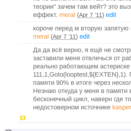
теории" зачем там вейт? это вы
еффект.
meral
(
)
edit
Apr 7 '11
короче перед м вторую запятую 
meral
(
)
edit
Apr 7 '11
Да да всё верно, я ещё не смотр
заставили меня отвлечься от ра
реально работающем астериске 
111,1,Goto(looptest,${EXTEN},1)
памяти 90% в итоге через нескол
Незнаю откуда у меня в памяти 
бесконечный цикл, наверн где т
недостоверном источнике
kaspe