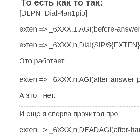
То есть как то так:
[DLPN_DialPlan1pio]
exten => _6XXX,1,AGI(before-answer-
exten => _6XXX,n,Dial(SIP/${EXTEN}
Это работает.
exten => _6XXX,n,AGI(after-answer-p
А это - нет.
И еще я сперва прочитал про
exten => _6XXX,n,DEADAGI(after-han