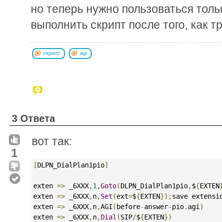
но теперь нужно пользоваться тольк
выполнить скрипт после того, как т
скрипт
agi
3 Ответа
вот так:
1
[
DLPN_DialPlan1pio
]
exten 
=>
 _6XXX
,
1
,
Goto
(
DLPN_DialPlan1pio
,
$
{
EXTEN
exten 
=>
 _6XXX
,
n
,
Set
(
ext
=
$
{
EXTEN
});
save extensi
exten 
=>
 _6XXX
,
n
,
AGI
(
before
-
answer
-
pio
.
agi
)
exten 
=>
 _6XXX
,
n
,
Dial
(
SIP
/
$
{
EXTEN
})