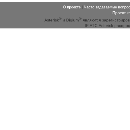
О проекте
|
Часто задаваемые вопр
Проект к
®
®
Asterisk
и Digium
являются зарегистриро
IP АТС Asterisk распр