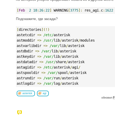
[
Feb
2
18
:
26
:
22
]
 WARNING
[
3775
]:
 res_agi
.
c
:
1622
Подскажите, где засада?
[
directories
](!)
astetcdir 
=>
/etc/
asterisk
astmoddir 
=>
/usr/
lib
/
asterisk
/
modules
astvarlibdir 
=>
/var/
lib
/
asterisk
astdbdir 
=>
/var/
lib
/
asterisk
astkeydir 
=>
/var/
lib
/
asterisk
astdatadir 
=>
/usr/
share
/
asterisk
astagidir 
=>
/etc/
asterisk
/
agi
/
astspooldir 
=>
/var/
spool
/
asterisk
astrundir 
=>
/var/
run
/
asterisk
astlogdir 
=>
/var/
log
/
asterisk
asterisk
agi
F
обновил