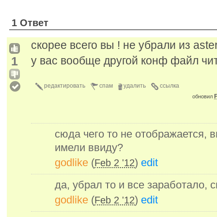
1 Ответ
скорее всего вы ! не убрали из aster
1
у вас вообще другой конф файл чит
редактировать
спам
удалить
ссылка
F
обновил
сюда чего то не отображается, 
имели ввиду?
godlike
(
)
edit
Feb 2 '12
да, убрал то и все заработало, с
godlike
(
)
edit
Feb 2 '12