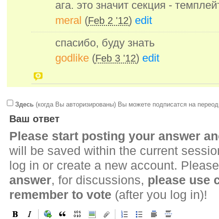
ага. это значит секция - темплейт
meral
(
)
edit
Feb 2 '12
спасибо, буду знать
godlike
(
)
edit
Feb 3 '12
Здесь
(когда Вы авторизированы) Вы можете подписатся на переод
Ваш ответ
Please start posting your answer 
will be saved within the current sessi
log in or create a new account. Please
answer
, for discussions,
please use
remember to vote
(after you log in)!