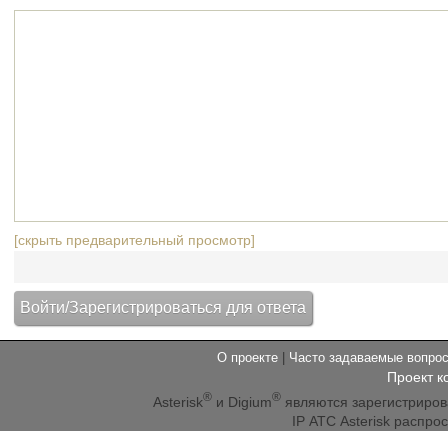
[скрыть предварительный просмотр]
О проекте
|
Часто задаваемые вопр
Проект к
®
®
Asterisk
и Digium
являются зарегистриро
IP АТС Asterisk распр