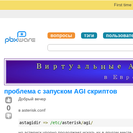
First tim
вопросы
тэги
пользоват
проблема с запуском AGI скриптов
Добрый вечер
0
в asterisk.conf
astagidir 
=>
/etc/
asterisk
/
agi
/
но астериск упорно продолжает искать их в другом месте 