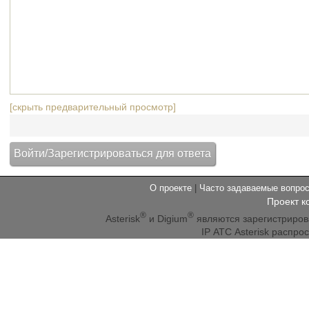
[скрыть предварительный просмотр]
О проекте
|
Часто задаваемые вопр
Проект к
®
®
Asterisk
и Digium
являются зарегистриро
IP АТС Asterisk распр