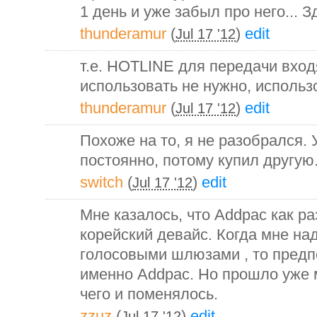
1 день и уже забыл про него... 
thunderamur
(
)
edit
Jul 17 '12
т.е. HOTLINE для передачи вход
использовать не нужно, использо
thunderamur
(
)
edit
Jul 17 '12
Похоже на то, я не разобрался. 
постоянно, потому купил другую
switch
(
)
edit
Jul 17 '12
Мне казалось, что Addpac как раз
корейский девайс. Когда мне на
голосовыми шлюзами , то предп
именно Addpac. Но прошло уже 
чего и поменялось.
zzuz
(
)
edit
Jul 17 '12