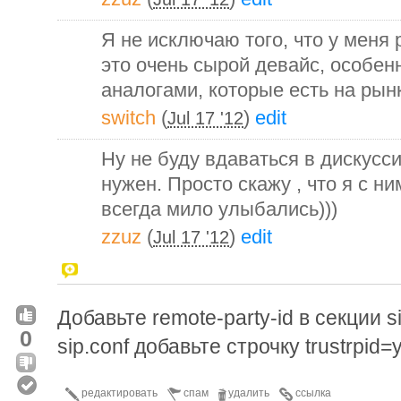
Я не исключаю того, что у меня 
это очень сырой девайс, особен
аналогами, которые есть на рын
switch
(
)
edit
Jul 17 '12
Ну не буду вдаваться в дискусси
нужен. Просто скажу , что я с н
всегда мило улыбались)))
zzuz
(
)
edit
Jul 17 '12
Добавьте remote-party-id в секции s
0
sip.conf добавьте строчку trustrpid=
редактировать
спам
удалить
ссылка