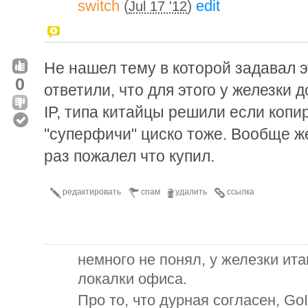
switch
(
)
edit
Jul 17 '12
Не нашел тему в которой задавал э
0
ответили, что для этого у железки 
IP, типа китайцы решили если копир
"суперфичи" циско тоже. Вообще ж
раз пожалел что купил.
редактировать
спам
удалить
ссылка
немного не понял, у железки ита
локалки офиса.
Про то, что дурная согласен, Go