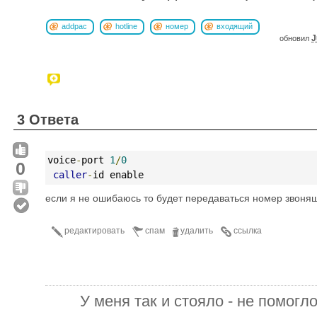
addpac
hotline
номер
входящий
J
обновил
3 Ответа
voice
-
port 
1
/
0
0
caller
-
id enable
если я не ошибаюсь то будет передаваться номер звоня
редактировать
спам
удалить
ссылка
У меня так и стояло - не помогло 