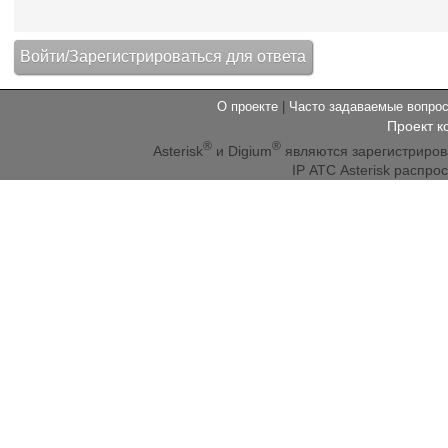
О проекте
|
Часто задаваемые вопр
Проект к
®
®
Asterisk
и Digium
являются зарегистриро
IP АТС Asterisk распр