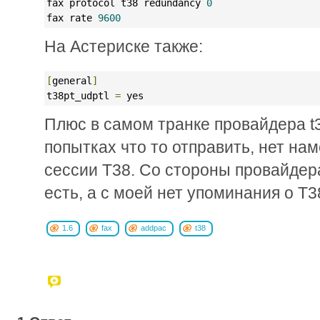
fax protocol t38 redundancy 
0
fax rate 
9600
На Астериске также:
[
general
]
t38pt_udptl 
=
 yes
Плюс в самом транке провайдера t3
попытках что то отправить, нет на
сессии T38. Со стороны провайдер
есть, а с моей нет упоминания о T3
1.6
fax
addpac
t38