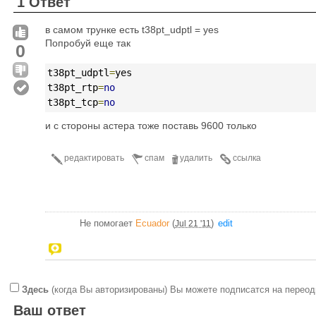
1 Ответ
в самом трунке есть t38pt_udptl = yes
Попробуй еще так
0
t38pt_udptl
=
yes 
t38pt_rtp
=
no
t38pt_tcp
=
no
и с стороны астера тоже поставь 9600 только
редактировать
спам
удалить
ссылка
Не помогает
Ecuador
(
)
edit
Jul 21 '11
Здесь
(когда Вы авторизированы) Вы можете подписатся на переод
Ваш ответ