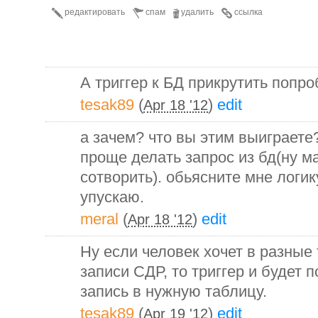
редактировать
спам
удалить
ссылка
А триггер к БД прикрутить попр
tesak89
(
)
edit
Apr 18 '12
а зачем? что вы этим выиграете?
проще делать запрос из бд(ну м
сотворить). обьясните мне логик
упускаю.
meral
(
)
edit
Apr 18 '12
Ну если человек хочет в разные
записи СДР, то триггер и будет 
запись в нужную таблицу.
tesak89
(
)
edit
Apr 19 '12