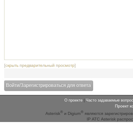
[скрыть предварительный просмотр]
О проекте
|
Часто задаваемые вопр
Проект к
®
®
Asterisk
и Digium
являются зарегистриро
IP АТС Asterisk распр