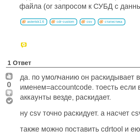
файла (or запросом к СУБД с данн
asterisk1.6
cdr-custom
csv
статистика
1 Ответ
да. по умолчанию он раскидывает 
0
именем=accountcode. тоесть если 
аккаунты везде, раскидает.
ну csv точно раскидует. а насчет cs
также можно поставить cdrtool и ею