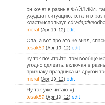
он хочет в разные ФАЙЛИКИ. та
ухудшат ситуацию. кстати в ра
кластьиспользуя cdr
adaptive
odbc
meral
(
)
edit
Apr 19 '12
Опа, а вот про это не знал, спас
tesak89
(
)
edit
Apr 19 '12
ну так почитайте. там вообще м
угодно сдлеать. включая в разн
признаку праздника из другой та
meral
(
)
edit
Apr 19 '12
Ну так уже читаю =)
tesak89
(
)
edit
Apr 19 '12