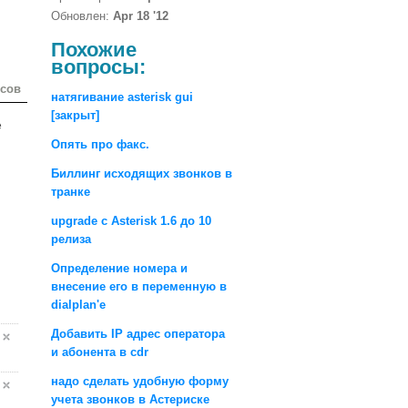
Обновлен:
Apr 18 '12
Похожие
вопросы:
осов
натягивание asterisk gui
[закрыт]
е
Опять про факс.
Биллинг исходящих звонков в
транке
upgrade c Asterisk 1.6 до 10
релиза
Определение номера и
внесение его в переменную в
dialplan'е
Добавить IP адрес оператора
и абонента в cdr
надо сделать удобную форму
учета звонков в Астериске