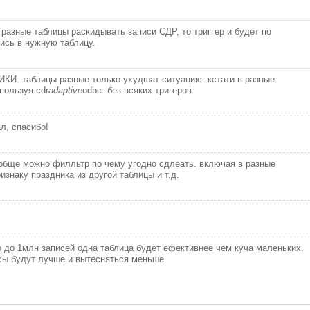
 разные таблицы раскидывать записи СДР, то триггер и будет по
ись в нужную таблицу.
ИКИ. таблицы разные только ухудшат ситуацию. кстати в разные
пользуя cdr
adaptive
odbc. без всяких тригеров.
ал, спасибо!
ообще можно филльтр по чему угодно сдлеать. включая в разные
изнаку праздника из другой таблицы и т.д.
о до 1млн записей одна таблица будет ефективнее чем куча маленьких.
сы будут лучше и вытесняться меньше.