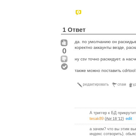
1 Ответ
да. по умолчанию он раскиды
коректно аккаунты везде, раск
0
ну csv точно раскидует. а насч
также можно поставить cdrtool
редактировать
спам
у
А триггер к БД прикрути
tesak89
(
)
edit
Apr 18 '12
а зачем? что вы этим вы
индекс сотворить). обья