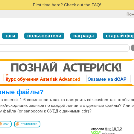
First time here? Check out the FAQ!
Пож
тэги
пользователи
награды
старый фо
разные файлы?
 asterisk 1.6 возможность как-то настроить cdr-custom так, чтобы о
щих/исходящих звонков по каждой линии в отдельные файлы? Или э
v файла (or запросом к СУБД с данными cdr)?
csv
статистика
Apr 18 '12
спросил
andy-none