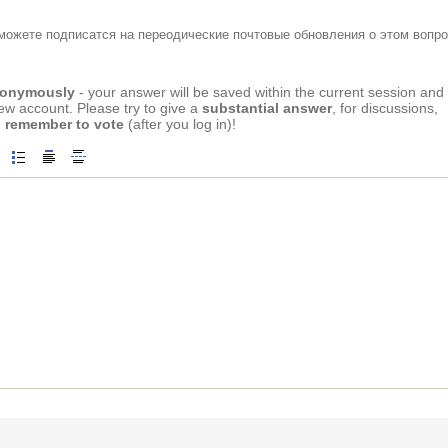
можете подписатся на переодические почтовые обновления о этом вопро
anonymously
- your answer will be saved within the current session and
new account. Please try to give a
substantial answer
, for discussions,
 remember to vote
(after you log in)!