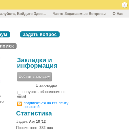
алуйста, Войдите Здесь.
Часто Задаваемые Вопросы
О Нас
рум
задать вопрос
Закладки и
информация
Добавить закладку
1 закладка
получать обновления по
н
email
то
подписаться на rss ленту
новостей
Статистика
Задан:
Apr 18 '12
Просмотрен:
382 раз