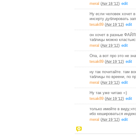
meral
(
)
edit
Apr 18 '12
Ну если человек хочет в
инсерту дублировать зап
tesak89
(
)
edit
Apr 19 '12
он хочет в разные ФАЙЛ
таблицы можно кластьис
meral
(
)
edit
Apr 19 '12
Опа, а вот про это не зн
tesak89
(
)
edit
Apr 19 '12
ну так почитайте. там в
таблицы по вреени, по пр
meral
(
)
edit
Apr 19 '12
Ну так уже читаю =)
tesak89
(
)
edit
Apr 19 '12
только имейте в виду,чт
ибо кешироваться индек
meral
(
)
edit
Apr 19 '12