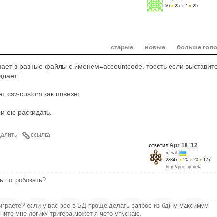
56
●
25
●
7
●
25
старые
новые
больше гол
вает в разные файлы с именем=accountcode. тоесть если выставит
идает.
ет csv-custom как повезет.
 и ею раскидать.
далить
ссылка
Apr 18 '12
ответил
meral
23347
●
24
●
20
●
177
http://pro-sip.net/
ть попробовать?
играете? если у вас все в БД проще делать запрос из бд(ну максимум
сните мне логику тригера.может я чето упускаю.