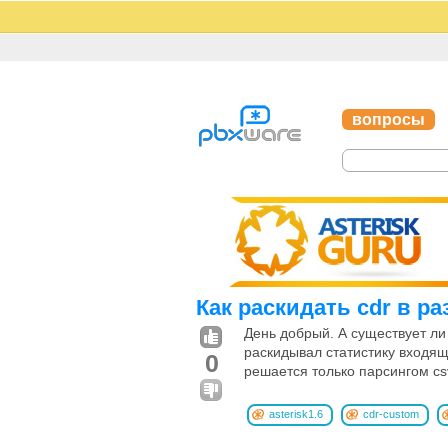
вопросы
Как раскидать cdr в 
День добрый. А существует ли в
раскидывал статистику входя
0
решается только парсингом cs
asterisk1.6
cdr-custom