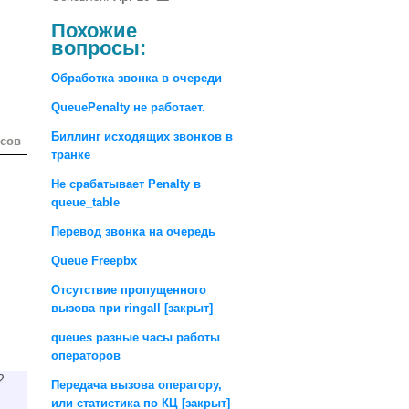
Похожие
вопросы:
Обработка звонка в очереди
QueuePenalty не работает.
Биллинг исходящих звонков в
осов
транке
Не срабатывает Penalty в
queue_table
Перевод звонка на очередь
Queue Freepbx
Отсутствие пропущенного
вызова при ringall [закрыт]
queues разные часы работы
операторов
2
Передача вызова оператору,
или статистика по КЦ [закрыт]