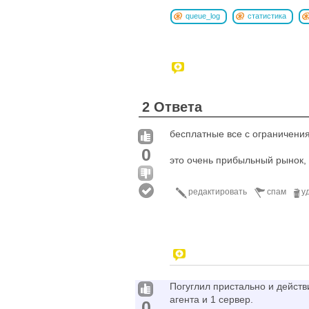
queue_log
статистика
2 Ответа
бесплатные все с ограничени
0
это очень прибыльный рынок, 
редактировать
спам
у
Погуглил пристально и действ
агента и 1 сервер.
0