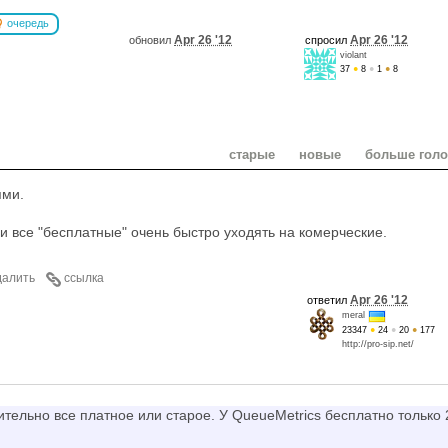
очередь
Apr 26 '12
Apr 26 '12
обновил
спросил
violant
37
●
8
●
1
●
8
старые
новые
больше гол
ями.
и все "бесплатные" очень быстро уходять на комерческие.
далить
ссылка
Apr 26 '12
ответил
meral
23347
●
24
●
20
●
177
http://pro-sip.net/
ительно все платное или старое. У QueueMetrics бесплатно только 