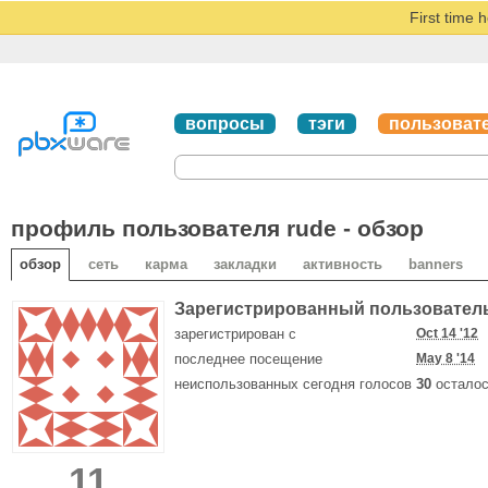
First time 
вопросы
тэги
пользоват
профиль пользователя rude - обзор
обзор
сеть
карма
закладки
активность
banners
Зарегистрированный пользовател
зарегистрирован с
Oct 14 '12
последнее посещение
May 8 '14
неиспользованных сегодня голосов
30
осталос
11