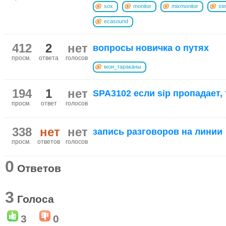
sox
monitor
mixmonitor
st
ecasound
412
2
нет
вопросы новичка о путях
просм.
ответа
голосов
мои_тараканы
194
1
нет
SPA3102 если sip пропадает, т
просм.
ответ
голосов
338
нет
нет
запись разговоров на линии
просм.
ответов
голосов
0
Ответов
3
Голоса
3
0