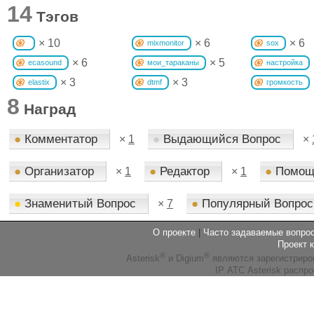
14
Тэгов
× 10
× 6
× 6
mixmonitor
sox
× 6
× 5
ecasound
мои_тараканы
настройка
× 3
× 3
elastix
dtmf
громкость
8
Наград
●
Комментатор
●
Выдающийся Вопрос
×
1
×
●
Организатор
●
Редактор
●
Помощ
×
1
×
1
●
Знаменитый Вопрос
●
Популярный Вопро
×
7
О проекте
|
Часто задаваемые вопр
Проект 
®
®
Asterisk
и Digium
являются зарегистриро
IP АТС Asterisk распр