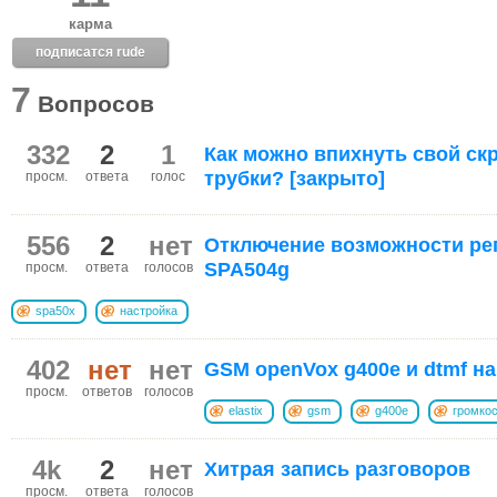
карма
подписатся rude
7
Вопросов
332
2
1
Как можно впихнуть свой ск
трубки? [закрыто]
просм.
ответа
голос
556
2
нет
Отключение возможности рег
SPA504g
просм.
ответа
голосов
spa50x
настройка
402
нет
нет
GSM openVox g400e и dtmf на 
просм.
ответов
голосов
elastix
gsm
g400e
громко
4k
2
нет
Хитрая запись разговоров
просм.
ответа
голосов