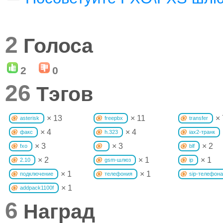
2
Голоса
2
0
26
Тэгов
× 13
× 11
× 
asterisk
freepbx
transfer
× 4
× 4
факс
h.323
iax2-транк
× 3
× 3
× 2
fxo
blf
× 2
× 1
× 1
2.10
gsm-шлюз
ip
× 1
× 1
подключение
телефония
sip-телефона
× 1
addpack1100f
6
Наград