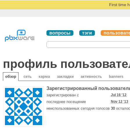
First time 
вопросы
тэги
пользоват
профиль пользовател
обзор
сеть
карма
закладки
активность
banners
Зарегистрированный пользовател
зарегистрирован с
Jul 16 '12
последнее посещение
Nov 12 '13
неиспользованных сегодня голосов
30
осталос