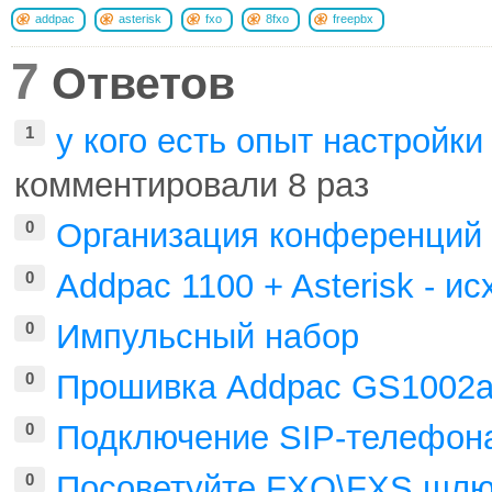
addpac
asterisk
fxo
8fxo
freepbx
7
Ответов
у кого есть опыт настройк
1
комментировали 8 раз
Организация конференций
0
Addpac 1100 + Asterisk - и
0
Импульсный набор
0
Прошивка Addpac GS1002
0
Подключение SIP-телефона 
0
Посоветуйте FXO\FXS шлю
0