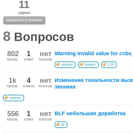
11
карма
подписатся nehalem
8
Вопросов
802
1
нет
Warning invalid value for ccbs
просм.
ответ
голосов
asterisk
freepbx
2.10
1k
4
нет
Изменение тональности выз
звонках
просм.
ответа
голосов
asterisk
556
1
нет
BLF небольшая доработка
просм.
ответ
голосов
blf