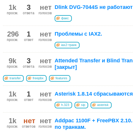
1k
3
нет
Dlink DVG-7044S не работают
просм.
ответа
голосов
факс
296
1
нет
Проблемы с IAX2.
просм.
ответ
голосов
iax2-транк
9k
3
нет
Attended Transfer и Blind Tra
[закрыт]
просм.
ответа
голосов
transfer
freepbx
features
1k
1
нет
Asterisk 1.8.14 сбрасываютс
просм.
ответ
голосов
h.323
sip
asterisk
1k
нет
нет
Addpac 1100F + FreePBX 2.10
по транкам.
просм.
ответов
голосов