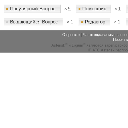
●
Популярный Вопрос
●
Помощник
×
5
×
1
●
Выдающийся Вопрос
●
Редактор
×
1
×
1
О проекте
|
Часто задаваемые вопр
Проект 
®
®
Asterisk
и Digium
являются зарегистриро
IP АТС Asterisk распр