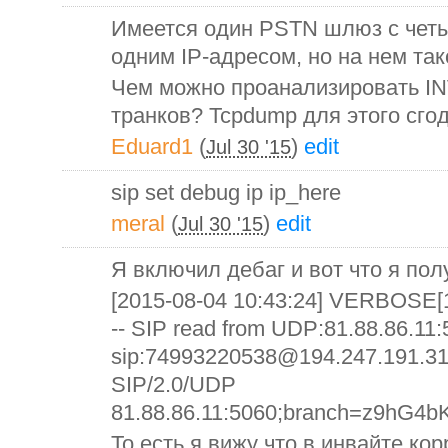
Имеется один PSTN шлюз c чет
одним IP-адресом, но на нем та
Чем можно проанализировать I
транков? Tcpdump для этого сго
Eduard1
(
)
edit
Jul 30 '15
sip set debug ip ip_here
meral
(
)
edit
Jul 30 '15
Я включил дебаг и вот что я пол
[2015-08-04 10:43:24] VERBOSE[1
-- SIP read from UDP:81.88.86.11
sip:74993220538@194.247.191.31
SIP/2.0/UDP
81.88.86.11:5060;branch=z9hG4b
То есть я вижу что в инвайте кор