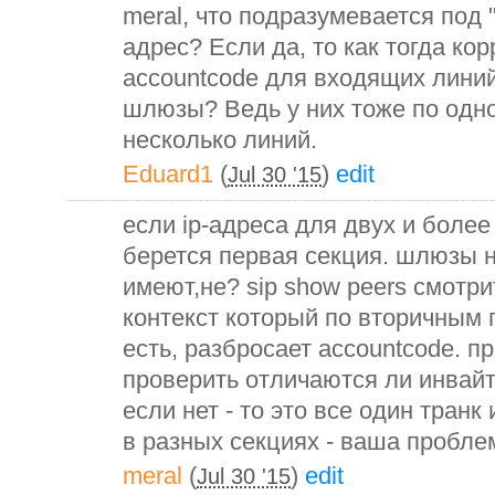
meral, что подразумевается под 
адрес? Если да, то как тогда ко
accountcode для входящих лини
шлюзы? Ведь у них тоже по одно
несколько линий.
Eduard1
(
)
edit
Jul 30 '15
если ip-адреса для двух и более
берется первая секция. шлюзы 
имеют,не? sip show peers смотри
контекст который по вторичным 
есть, разбросает accountcode. 
проверить отличаются ли инвайт
если нет - то это все один транк 
в разных секциях - ваша пробле
meral
(
)
edit
Jul 30 '15