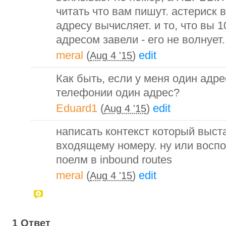
читать что вам пишут. астериск 
адресу вычисляет. и то, что вы 
адресом завели - его не волнует.
meral
(
)
edit
Aug 4 '15
Как быть, если у меня один адре
телефонии один адрес?
Eduard1
(
)
edit
Aug 4 '15
написать контекст который выст
входящему номеру. ну или восп
поелм в inbound routes
meral
(
)
edit
Aug 4 '15
1 Ответ