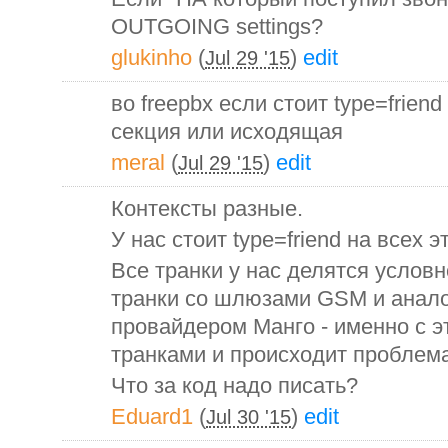
OUTGOING settings?
glukinho
(
)
edit
Jul 29 '15
во freepbx если стоит type=frie
секция или исходящая
meral
(
)
edit
Jul 29 '15
Контексты разные.
У нас стоит type=friend на всех э
Все транки у нас делятся условн
транки со шлюзами GSM и анало
провайдером Манго - именно с 
транками и происходит проблема
Что за код надо писать?
Eduard1
(
)
edit
Jul 30 '15