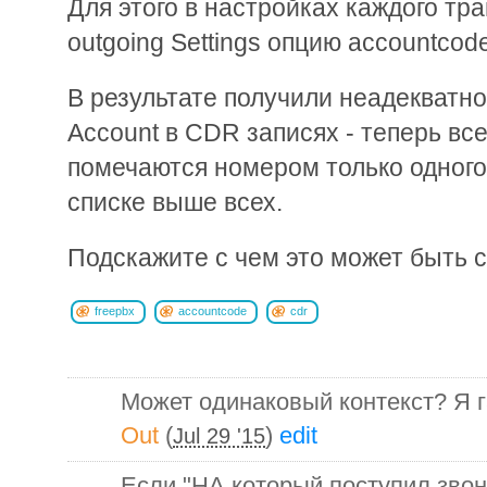
Для этого в настройках каждого тр
outgoing Settings опцию accountco
В результате получили неадекватн
Account в CDR записях - теперь вс
помечаются номером только одного 
списке выше всех.
Подскажите с чем это может быть 
freepbx
accountcode
cdr
Может одинаковый контекст? Я г
Out
(
)
edit
Jul 29 '15
Если "НА который поступил звон