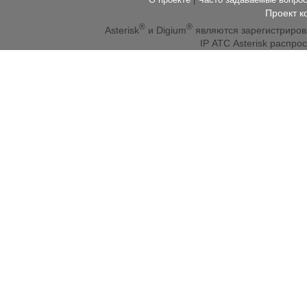
Проект к
®
®
Asterisk
и Digium
являются зарегистриро
IP АТС Asterisk распр