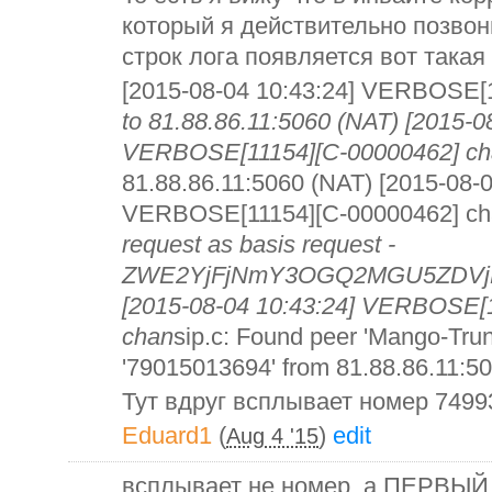
который я действительно позвон
строк лога появляется вот така
[2015-08-04 10:43:24] VERBOSE[
to 81.88.86.11:5060 (NAT) [2015-0
VERBOSE[11154][C-00000462] ch
81.88.86.11:5060 (NAT) [2015-08-0
VERBOSE[11154][C-00000462] ch
request as basis request -
ZWE2YjFjNmY3OGQ2MGU5ZDVj
[2015-08-04 10:43:24] VERBOSE[
chan
sip.c: Found peer 'Mango-Tru
'79015013694' from 81.88.86.11:5
Тут вдруг всплывает номер 7499
Eduard1
(
)
edit
Aug 4 '15
всплывает не номер, а ПЕРВЫЙ