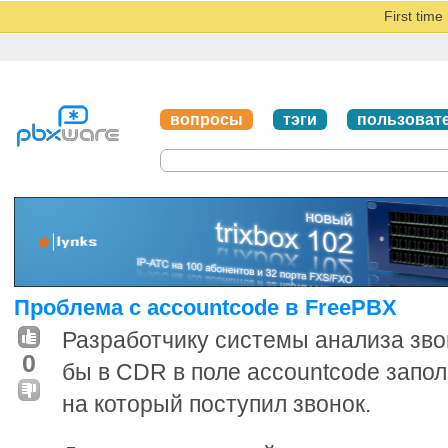
First tim
вопросы
тэги
пользоват
Проблема с accountcode в FreePBX
Разработчику системы анализа зво
0
бы в CDR в поле accountcode запо
на который поступил звонок.