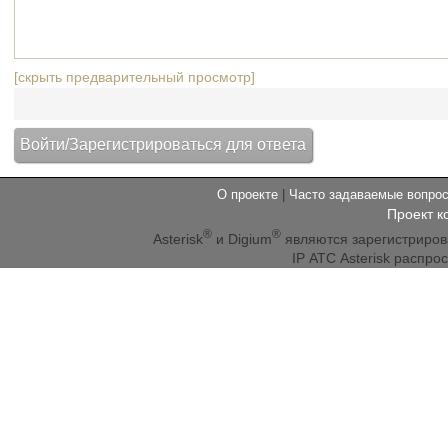
[скрыть предварительный просмотр]
О проекте
|
Часто задаваемые вопр
Проект к
®
®
Asterisk
и Digium
являются зарегистриро
IP АТС Asterisk распр