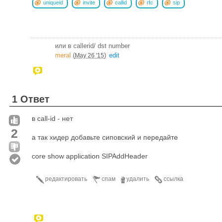
uniqueid
invite
callid
rfc
sip
или в callerid/ dst number
meral
(
)
edit
May 26 '15
1 Ответ
в call-id - нет
2
а так хидер добавьте сиповский и передайте
core show application SIPAddHeader
редактировать
спам
удалить
ссылка