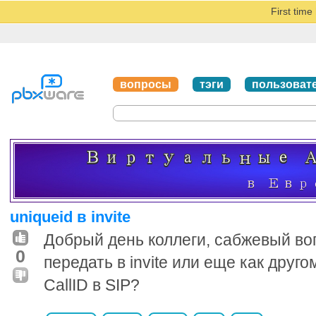
First tim
вопросы
тэги
пользоват
uniqueid в invite
Добрый день коллеги, сабжевый воп
0
передать в invite или еще как друго
CallID в SIP?