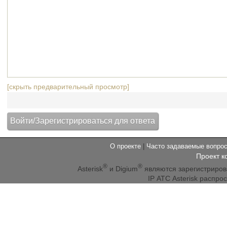
[скрыть предварительный просмотр]
О проекте
|
Часто задаваемые вопр
Проект к
®
®
Asterisk
и Digium
являются зарегистриро
IP АТС Asterisk распр