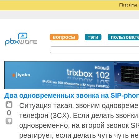
First tim
вопросы
тэги
пользоват
Два одновременных звонка на SIP-pho
Ситуация такая, звоним одновреме
0
телефон (3CX). Если делать звонки
одновременно, на второй звонок S
реагирует, если делать чуть чуть н