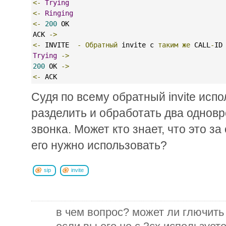
<-
Trying
<-
Ringing
<-
200
 OK
ACK 
->
<-
 INVITE  
-
Обратный
 invite c 
таким
же
 CALL
-
ID
Trying
->
200
 OK 
->
<-
 ACK
Судя по всему обратный invite испо
разделить и обработать два одно
звонка. Может кто знает, что это за
его нужно использовать?
sip
invite
в чем вопрос? может ли глючить