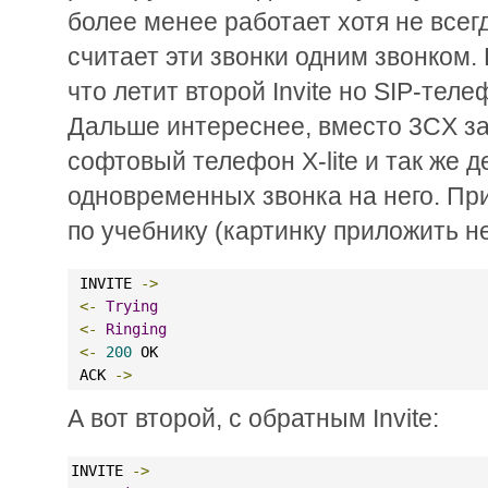
более менее работает хотя не всегд
считает эти звонки одним звонком. 
что летит второй Invite но SIP-теле
Дальше интереснее, вместо 3CX за
софтовый телефон X-lite и так же 
одновременных звонка на него. При
по учебнику (картинку приложить не
 INVITE 
->
<-
Trying
<-
Ringing
<-
200
 OK
 ACK 
->
А вот второй, с обратным Invite:
INVITE 
->