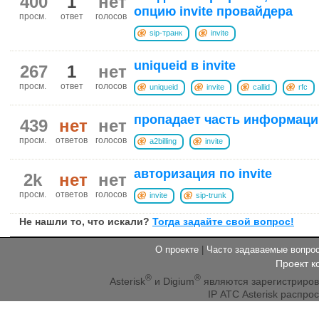
400
1
нет
опцию invite провайдера
просм.
ответ
голосов
sip-транк
invite
uniqueid в invite
267
1
нет
просм.
ответ
голосов
uniqueid
invite
callid
rfc
пропадает часть информации 
439
нет
нет
просм.
ответов
голосов
a2billing
invite
авторизация по invite
2k
нет
нет
просм.
ответов
голосов
invite
sip-trunk
Не нашли то, что искали?
Тогда задайте свой вопрос!
О проекте
|
Часто задаваемые вопр
Проект к
®
®
Asterisk
и Digium
являются зарегистриро
IP АТС Asterisk распр