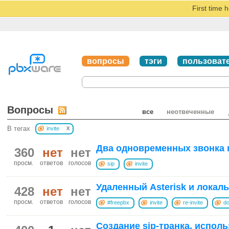
First time 
вопросы
тэги
пользоват
Вопросы
все
неотвеченные
x
В тегах
invite
Два одновременных звонка 
360
нет
нет
просм.
ответов
голосов
sip
invite
Удаленный Asterisk и локал
428
нет
нет
просм.
ответов
голосов
#freepbx
invite
re-invite
do
Создание sip-транка, испол