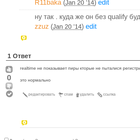
R11baka
(
)
edit
Jan 20 '14
ну так . куда же он без qualify б
zzuz
(
)
edit
Jan 20 '14
1 Ответ
realtime не показывает пиры кторые не пыталися регистр
0
это нормально
редактировать
спам
удалить
ссылка