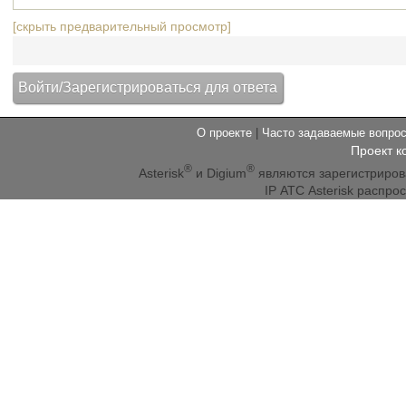
[скрыть предварительный просмотр]
О проекте
|
Часто задаваемые вопр
Проект к
®
®
Asterisk
и Digium
являются зарегистриро
IP АТС Asterisk распр