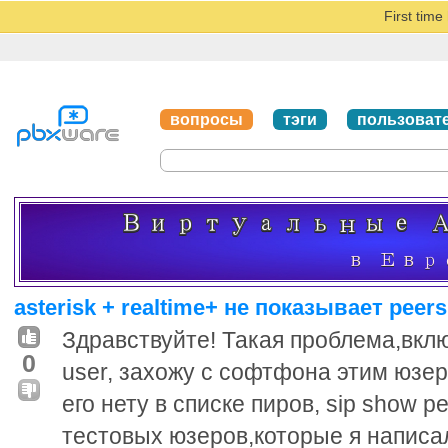
First tim
вопросы
тэги
пользоват
asterisk + realtime+ не показывает peers
Здравствуйте! Такая проблема,включ
0
user, захожу с софтфона этим юзе
его нету в списке пиров, sip show 
тестовых юзеров,которые я написал 