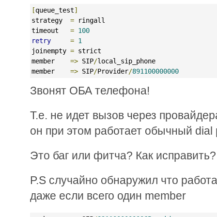
[
queue_test
]
strategy  
=
 ringall
timeout   
=
100
retry
=
1
joinempty 
=
 strict
member    
=>
 SIP
/
local_sip_phone
member    
=>
 SIP
/
Provider
/
891100000000
Звонят ОБА телефона!
Т.е. не идет вызов через провайдер
он при этом работает обычный dial 
Это баг или фитча? Как исправить?
P.S случайно обнаружил что работ
даже если всего один member