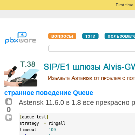
First tim
вопросы
тэги
пользоват
странное поведение Queue
Asterisk 11.6.0 в 1.8 все прекрасно 
0
[
queue_test
]
strategy  
=
 ringall
timeout   
=
100