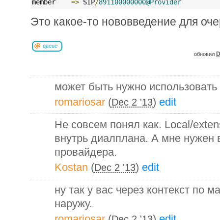
member    
=>
 SIP
/
891100000000@Provider
Это какое-то нововведение для оче
queue
D
обновил
может быть нужно использовать 
romariosar
(
)
edit
Dec 2 '13
Не совсем понял как. Local/exte
внутрь диалплана. А мне нужен
провайдера.
Kostan
(
)
edit
Dec 2 '13
ну так у вас через контекст по 
наружу.
romariosar
(
)
edit
Dec 2 '13