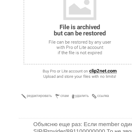
редактировать
спам
удалить
ссылка
Объясню еще раз: Если member один
SIP/Provider/891100000000 То не зво