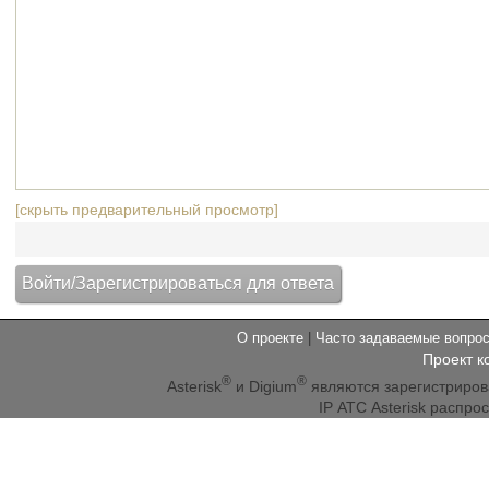
[скрыть предварительный просмотр]
О проекте
|
Часто задаваемые вопр
Проект к
®
®
Asterisk
и Digium
являются зарегистриро
IP АТС Asterisk распр