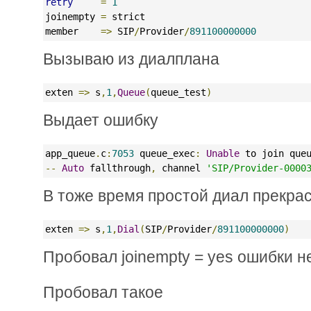
retry
=
1
joinempty 
=
 strict
member    
=>
 SIP
/
Provider
/
891100000000
Вызываю из диалплана
exten 
=>
 s
,
1
,
Queue
(
queue_test
)
Выдает ошибку
app_queue
.
c
:
7053
 queue_exec
:
Unable
 to join que
--
Auto
 fallthrough
,
 channel 
'SIP/Provider-0000
В тоже время простой диал прекра
exten 
=>
 s
,
1
,
Dial
(
SIP
/
Provider
/
891100000000
)
Пробовал joinempty = yes ошибки н
Пробовал такое