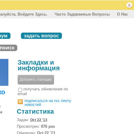
алуйста, Войдите Здесь.
Часто Задаваемые Вопросы
О Нас
рум
задать вопрос
Закладки и
информация
Добавить закладку
получать обновления по
хо
email
подписаться на rss ленту
новостей
м
Статистика
ом
Задан:
Oct 22 '13
Просмотрен:
876 раз
Обновлен:
Oct 22 '13