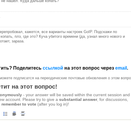
ы не нашел. Куда дальше копать?
.
Перепробовал, кажется, все варианты настроек GoIP. Подскажи по
копать, плз, где это? Куча убитого времени (да, узнал много нового и
ботает, зараза.
етить? Поделитесь
ссылкой
на этот вопрос через
email
.
можете подписатся на переодические почтовые обновления о этом вопро
тит на этот вопрос!
anonymously
- your answer will be saved within the current session and
new account. Please try to give a
substantial answer
, for discussions,
 remember to vote
(after you log in)!