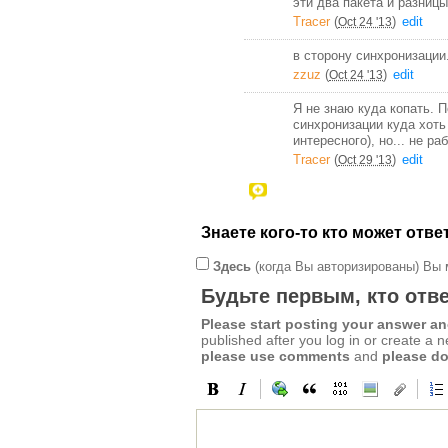
эти два пакета и разниц
Tracer
(
)
edit
Oct 24 '13
в сторону синхронизации
zzuz
(
)
edit
Oct 24 '13
Я не знаю куда копать. 
синхронизации куда хоть 
интересного), но... не ра
Tracer
(
)
edit
Oct 29 '13
Знаете кого-то кто может отв
Здесь
(когда Вы авторизированы) Вы 
Будьте первым, кто отве
Please start posting your answer 
published after you log in or create a 
please use comments
and
please do