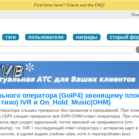
First time here? Check out the FAQ!
Пож
тэги
пользователи
награды
старый фо
ьного оператора (GoIP4) звонящему пло
тихо) IVR и On_Hold_Music(OHM)
оператора слышен прекрасно без провалов и прерываний. При это
 (SIP) слышат прекрасно всё (IVR+OHM+ответ оператора). При эт
риска звук уходит идеальный, поток звуковой не прерывается (это
pdump), т.е. IVR + последующий ответ оператора с астериска идет в
ессии, в одном кодеке (сейчас ulaw, хотя я перепробовал все).