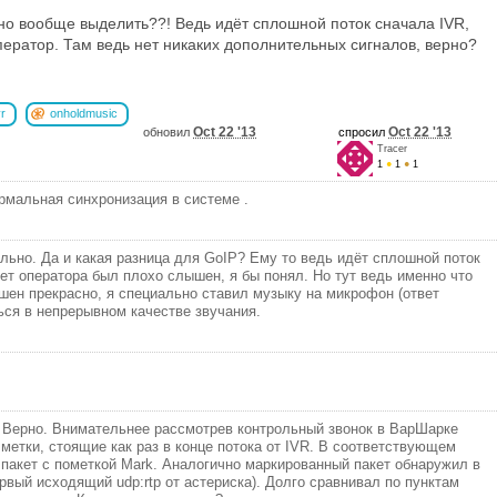
но вообще выделить??! Ведь идёт сплошной поток сначала IVR,
ератор. Там ведь нет никаких дополнительных сигналов, верно?
vr
onholdmusic
Oct 22 '13
Oct 22 '13
обновил
спросил
Tracer
1
●
1
●
1
мальная синхронизация в системе .
ально. Да и какая разница для GoIP? Ему то ведь идёт сплошной поток
вет оператора был плохо слышен, я бы понял. Но тут ведь именно что
шен прекрасно, я специально ставил музыку на микрофон (ответ
ься в непрерывном качестве звучания.
а. Верно. Внимательнее рассмотрев контрольный звонок в ВарШарке
метки, стоящие как раз в конце потока от IVR. В соответствующем
пакет с пометкой Mark. Аналогично маркированный пакет обнаружил в
рвый исходящий udp:rtp от астериска). Долго сравнивал по пунктам