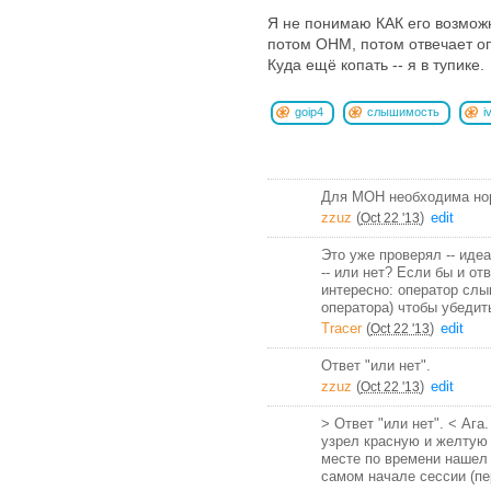
Я не понимаю КАК его возмож
потом OHM, потом отвечает оп
Куда ещё копать -- я в тупике.
goip4
слышимость
i
Для MOH необходима нор
zzuz
(
)
edit
Oct 22 '13
Это уже проверял -- иде
-- или нет? Если бы и от
интересно: оператор слы
оператора) чтобы убедит
Tracer
(
)
edit
Oct 22 '13
Ответ "или нет".
zzuz
(
)
edit
Oct 22 '13
> Ответ "или нет". < Аг
узрел красную и желтую 
месте по времени нашел 
самом начале сессии (пе