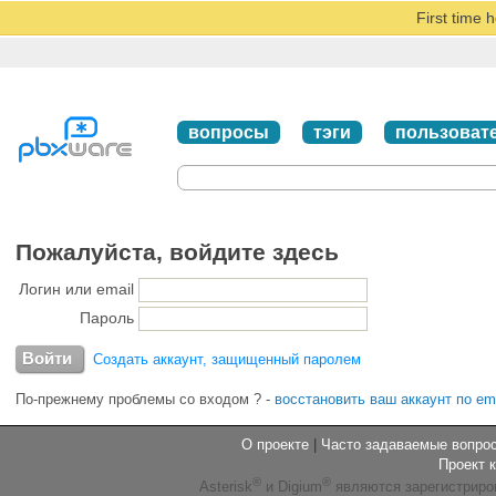
First time 
вопросы
тэги
пользоват
Пожалуйста, войдите здесь
Логин или email
Пароль
Создать аккаунт, защищенный паролем
По-прежнему проблемы со входом ?
-
восстановить ваш аккаунт по em
О проекте
|
Часто задаваемые вопр
Проект 
®
®
Asterisk
и Digium
являются зарегистриро