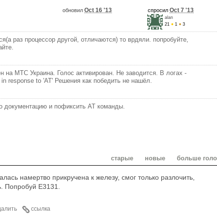
Oct 16 '13
Oct 7 '13
обновил
спросил
alan
21
●
1
●
3
я(а раз процессор другой, отличаются) то врдяли. попробуйте,
айте.
н на МТС Украина. Голос активирован. Не заводится. В логах -
K' in response to 'AT' Решения как победить не нашёл.
го документацию и пофиксить AT команды.
старые
новые
больше гол
алась намертво прикручена к железу, смог только разлочить,
ь. Попробуй E3131.
далить
ссылка