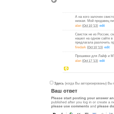
А на кого залочен свист
низкая. Мой продавец пи
alan
(
)
edit
Oct 10 '13
Свисток не из России, 
нашел на одном сайте в 
предлагала разлочить пр
firedark
(
)
edit
Oct 10 '13
Прошивки для Лайф и МТ
alan
(
)
edit
Oct 17 '13
Здесь
(когда Вы авторизированы) Вы 
Ваш ответ
Please start posting your answer 
published after you log in or create a 
please use comments
and
please do