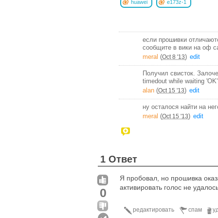
huawei
е173z-1
если прошивки отличаютс
сообщите в вики на оф с
meral
(
)
edit
Oct 8 '13
Получил свисток. Залоче
timedout while waiting 'O
alan
(
)
edit
Oct 15 '13
ну осталося найти на не
meral
(
)
edit
Oct 15 '13
1 Ответ
Я пробовал, но прошивка оказ
активировать голос не удалос
0
редактировать
спам
у