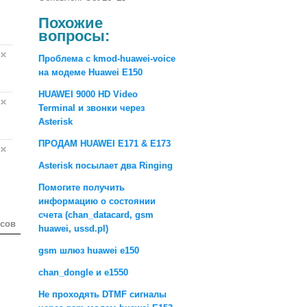
Похожие
вопросы:
Проблема с kmod-huawei-voice
на модеме Huawei E150
HUAWEI 9000 HD Video
Terminal и звонки через
Asterisk
ПРОДАМ HUAWEI E171 & E173
Asterisk посылает два Ringing
Помогите получить
информацию о состоянии
счета (chan_datacard, gsm
осов
huawei, ussd.pl)
gsm шлюз huawei e150
chan_dongle и e1550
Не проходять DTMF сигналы