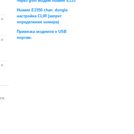
через gsm модем huawei E153
Huawei E1550 chan_dongle
настройка CLIR (запрет
определения номера)
Привязка модемов к USB
портам.
се.