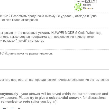
Oct 9 '13
ответил
firedark
85
●
4
●
4
ок был? Разлочить вроде пока никому не удалось, отсюда и цена
шет что голос активрован.
смог разлочить с помощью утилиты HUAWEI MODEM Code Writer, код
инете, также родная программа для подключения к инету тоже
и вставке "чужой" сим-карты.
С Украина пока не разлачиваются.
можете подписатся на переодические почтовые обновления о этом вопро
anonymously
- your answer will be saved within the current session and
new account. Please try to give a
substantial answer
, for discussions,
 remember to vote
(after you log in)!