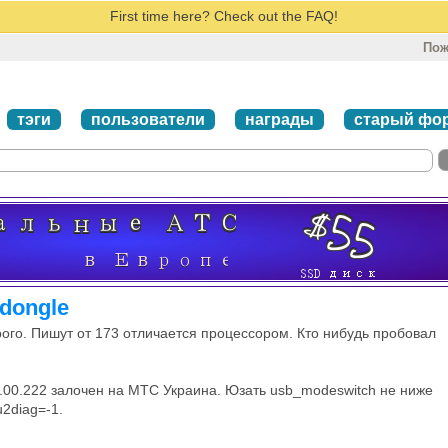
First time here? Check out the FAQ!
Пож
тэги
пользователи
награды
старый фо
_dongle
рого. Пишут от 173 отличается процессором. Кто нибудь пробовал
.00.222 залочен на МТС Украина. Юзать usb_modeswitch не ниже
u2diag=-1.