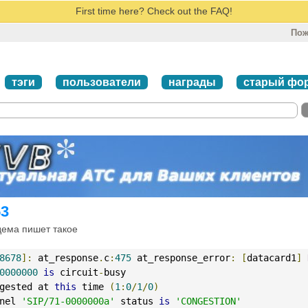
First time here? Check out the FAQ!
Пож
тэги
пользователи
награды
старый фо
53
дема пишет такое
8678
]:
 at_response
.
c
:
475
 at_response_error
:
[
datacard1
]
0000000
is
 circuit
-
busy
gested at 
this
 time 
(
1
:
0
/
1
/
0
)
nel 
'SIP/71-0000000a'
 status 
is
'CONGESTION'