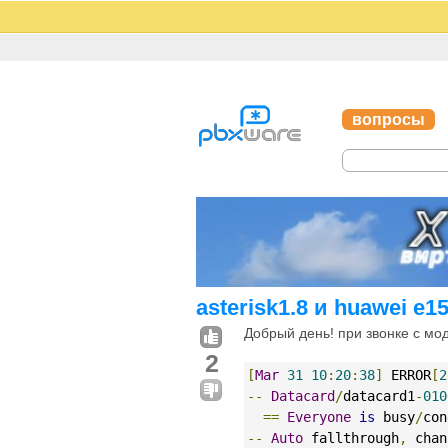
вопросы
asterisk1.8 и huawei e1
Добрый день! при звонке с мо
2
[
Mar
31
10
:
20
:
38
]
 ERROR
[
2
--
Datacard
/
datacard1
-
010
==
Everyone
is
 busy
/
con
--
Auto
 fallthrough
,
 chan