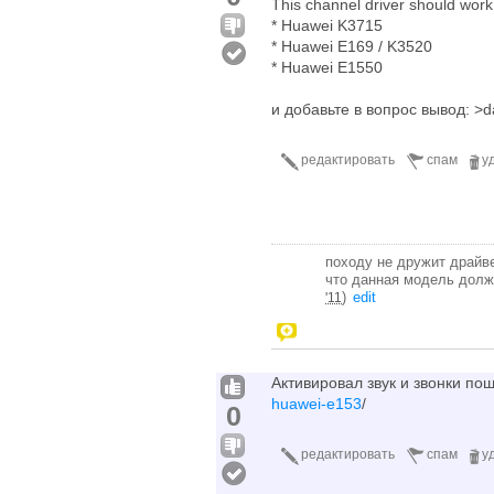
This channel driver should work
* Huawei K3715
* Huawei E169 / K3520
* Huawei E1550
и добавьте в вопрос вывод: >d
редактировать
спам
у
походу не дружит драйве
что данная модель должн
)
edit
'11
Активировал звук и звонки по
huawei-e153
/
0
редактировать
спам
у