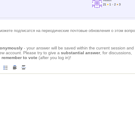
Hellion
21
●
1
●
2
●
3
можете подписатся на переодические почтовые обновления о этом вопро
anonymously
- your answer will be saved within the current session and
new account. Please try to give a
substantial answer
, for discussions,
 remember to vote
(after you log in)!