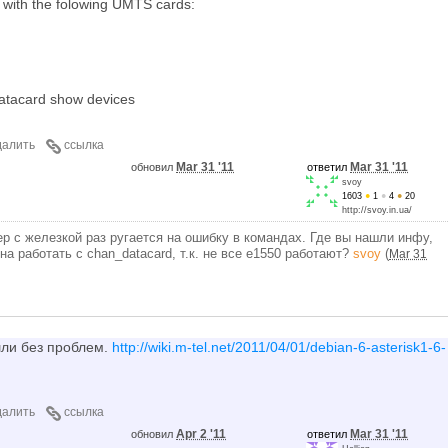
 with the folowing UMTS cards:
atacard show devices
далить
ссылка
Mar 31 '11
Mar 31 '11
обновил
ответил
svoy
1603
●
1
●
4
●
20
http://svoy.in.ua/
р с железкой раз ругается на ошибку в командах. Где вы нашли инфу,
а работать с chan_datacard, т.к. не все е1550 работают?
svoy
(
Mar 31
шли без проблем.
http://wiki.m-tel.net/2011/04/01/debian-6-asterisk1-6-
далить
ссылка
Apr 2 '11
Mar 31 '11
обновил
ответил