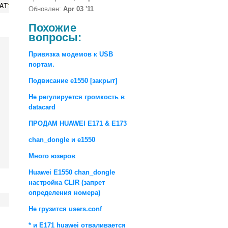
AT
^
DDSETEX failed
Обновлен:
Apr 03 '11
Похожие
вопросы:
Привязка модемов к USB
портам.
Подвисание e1550 [закрыт]
Не регулируется громкость в
datacard
ПРОДАМ HUAWEI E171 & E173
chan_dongle и e1550
Много юзеров
Huawei E1550 chan_dongle
настройка CLIR (запрет
определения номера)
Не грузится users.conf
* и E171 huawei отваливается