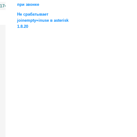
при звонке
174
354809040429017
255030660035422
+
380000000000
Не срабатывает
joinempty=inuse в asterisk
1.8.20