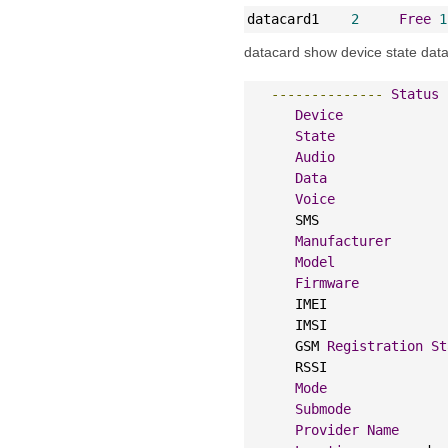
datacard1    
2
Free
1
datacard show device state dat
--------------
Status
Device
State
Audio
Data
Voice
      SMS                
Manufacturer
Model
Firmware
      IMEI               
      IMSI               
      GSM 
Registration
St
      RSSI               
Mode
Submode
Provider
Name