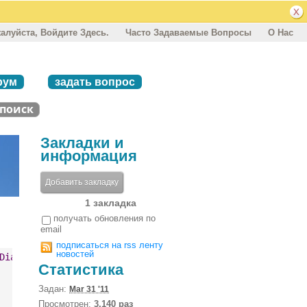
алуйста, Войдите Здесь.
Часто Задаваемые Вопросы
О Нас
рум
задать вопрос
Закладки и
информация
Добавить закладку
1 закладка
получать обновления по
email
подписаться на rss ленту
новостей
Dial
 failed
Статистика
Задан:
Mar 31 '11
Просмотрен:
3,140 раз