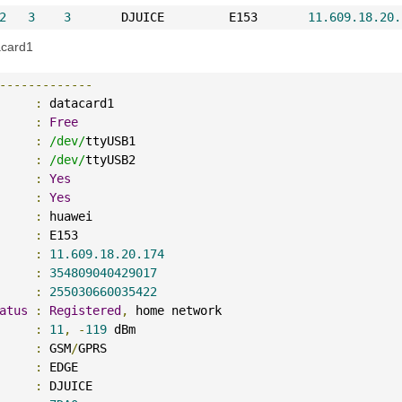
2
3
3
       DJUICE         E153       
11.609.18.20.
acard1
-------------
:
 datacard1
:
Free
:
/dev/
ttyUSB1
:
/dev/
ttyUSB2
:
Yes
     
:
Yes
:
 huawei
:
 E153
:
11.609.18.20.174
     
:
354809040429017
     
:
255030660035422
atus
:
Registered
,
 home network
     
:
11
,
-
119
 dBm
:
 GSM
/
GPRS
:
 EDGE
:
 DJUICE