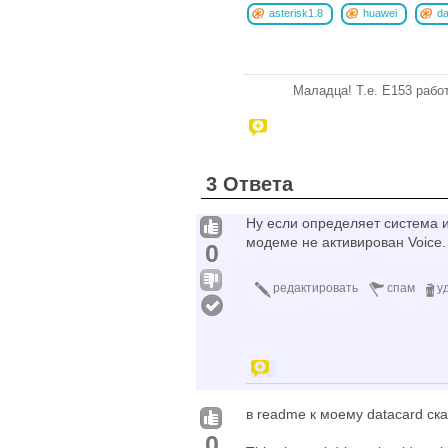
asterisk1.8
huawei
da
Маладца! Т.е. E153 рабо
3 Ответа
Ну если определяет система и
модеме не активирован Voice.
0
редактировать
спам
у
в readme к моему datacard ска
0