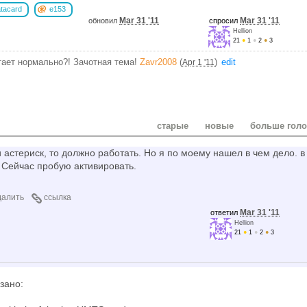
tacard
e153
Mar 31 '11
Mar 31 '11
обновил
спросил
Hellion
21
●
1
●
2
●
3
тает нормально?! Зачотная тема!
Zavr2008
(
)
edit
Apr 1 '11
старые
новые
больше гол
 астериск, то должно работать. Но я по моему нашел в чем дело. в
 Сейчас пробую активировать.
далить
ссылка
Mar 31 '11
ответил
Hellion
21
●
1
●
2
●
3
зано: