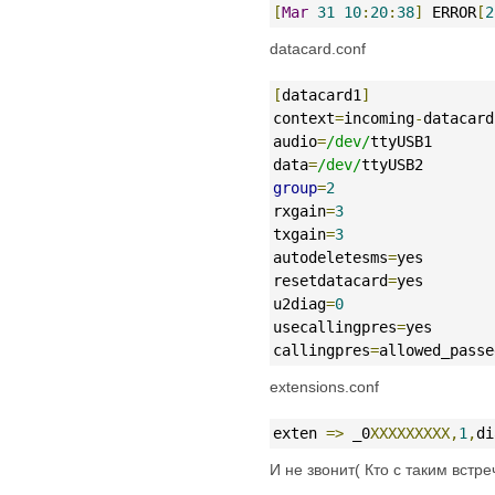
[
Mar
31
10
:
20
:
38
]
 ERROR
[
2
datacard.conf
[
datacard1
]
context
=
incoming
-
datacard
audio
=
/dev/
ttyUSB1       
data
=
/dev/
ttyUSB2        
group
=
2
rxgain
=
3
txgain
=
3
autodeletesms
=
yes        
resetdatacard
=
yes        
u2diag
=
0
usecallingpres
=
yes       
callingpres
=
allowed_passe
extensions.conf
exten 
=>
 _0
ХХХХХХХХХ,
1
,
di
И не звонит( Кто с таким встр