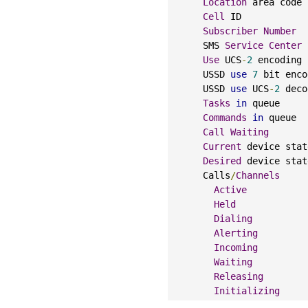
Location
 area code 
Cell
 ID            
Subscriber
Number
      SMS 
Service
Center
Use
 UCS
-
2
 encoding 
      USSD 
use
7
 bit enco
      USSD 
use
 UCS
-
2
 deco
Tasks
in
 queue     
Commands
in
 queue  
Call
Waiting
Current
 device stat
Desired
 device stat
      Calls
/
Channels
Active
Held
Dialing
Alerting
Incoming
Waiting
Releasing
Initializing