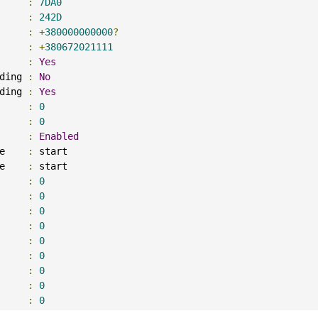
     
:
7DA0
     
:
242D
:
+
380000000000
?
:
+
380672021111
     
:
Yes
ding 
:
No
ding 
:
Yes
     
:
0
     
:
0
:
Enabled
e    
:
 start
e    
:
 start
:
0
:
0
:
0
:
0
:
0
:
0
:
0
:
0
:
0