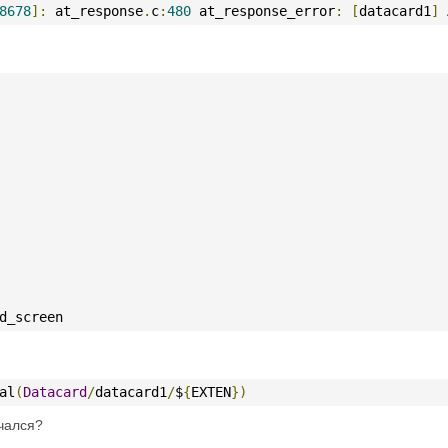
8678
]:
 at_response
.
c
:
480
 at_response_error
:
[
datacard1
]
 
 
      
       
      
      
d_screen
al
(
Datacard
/
datacard1
/
$
{
EXTEN
})
ечался?