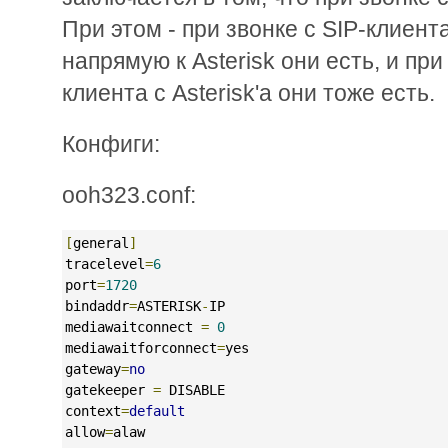
При этом - при звонке с SIP-клиент
напрямую к Asterisk они есть, и при
клиента с Asterisk'a они тоже есть.
Конфиги:
ooh323.conf:
[
general
]
tracelevel
=
6
port
=
1720
bindaddr
=
ASTERISK
-
IP
mediawaitconnect 
=
0
mediawaitforconnect
=
yes
gateway
=
no
gatekeeper 
=
 DISABLE
context
=
default
allow
=
alaw