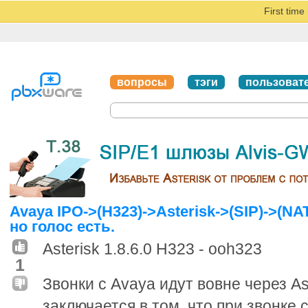
First tim
вопросы
тэги
пользоват
Avaya IPO->(H323)->Asterisk->(SIP)->(NAT
но голос есть.
Asterisk 1.8.6.0 H323 - ooh323
1
Звонки с Avaya идут вовне через As
заключается в том, что при звонке с