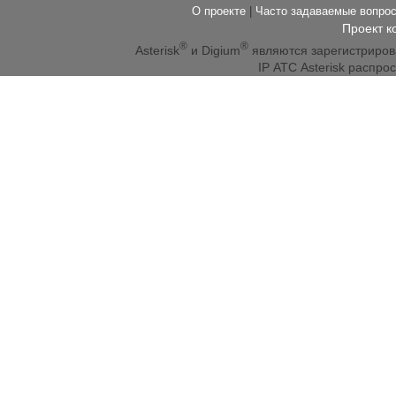
О проекте
|
Часто задаваемые вопр
Проект к
®
®
Asterisk
и Digium
являются зарегистриро
IP АТС Asterisk распр