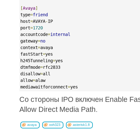
[
Avaya
]
type
=
friend
host
=
AVAYA
-
IP
port
=
1720
accountcode
=
internal
gateway
=
no
context
=
avaya
fastStart
=
yes
h245Tunneling
=
yes
dtmfmode
=
rfc2833
disallow
=
all
allow
=
alaw
mediawaitforconnect
=
yes
Со стороны IPO включен Enable Fast
Allow Direct Media Path.
avaya
ooh323
asterisk1.8