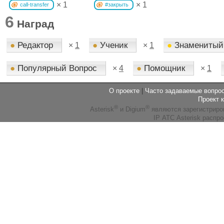
× 1
× 1
call-transfer
#закрыть
6
Наград
●
Редактор
●
Ученик
●
Знаменитый
×
1
×
1
●
Популярный Вопрос
●
Помощник
×
4
×
1
О проекте
|
Часто задаваемые вопр
Проект 
®
®
Asterisk
и Digium
являются зарегистриро
IP АТС Asterisk распр