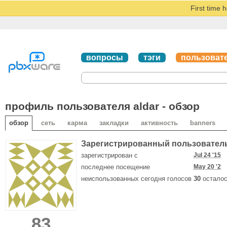
First time 
вопросы
тэги
пользоват
профиль пользователя aldar - обзор
обзор
сеть
карма
закладки
активность
banners
Зарегистрированный пользовател
зарегистрирован с
Jul 24 '15
последнее посещение
May 20 '2
неиспользованных сегодня голосов
30
осталос
83