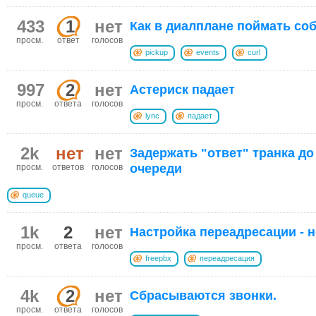
433
1
нет
Как в диалплане поймать соб
просм.
ответ
голосов
pickup
events
curl
997
2
нет
Астериск падает
просм.
ответа
голосов
lync
падает
2k
нет
нет
Задержать "ответ" транка до
очереди
просм.
ответов
голосов
queue
1k
2
нет
Настройка переадресации - 
просм.
ответа
голосов
freepbx
переадресация
4k
2
нет
Сбрасываются звонки.
просм.
ответа
голосов