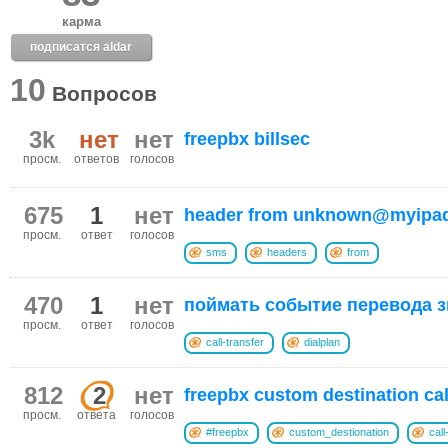
карма
подписатся aldar
10
Вопросов
3k
нет
нет
freepbx billsec
просм.
ответов
голосов
675
1
нет
header from unknown@myipad
просм.
ответ
голосов
sms
headers
from
470
1
нет
поймать событие перевода з
просм.
ответ
голосов
call-transfer
dialplan
812
2
нет
freepbx custom destination call
просм.
ответа
голосов
#freepbx
custom_destionation
call-