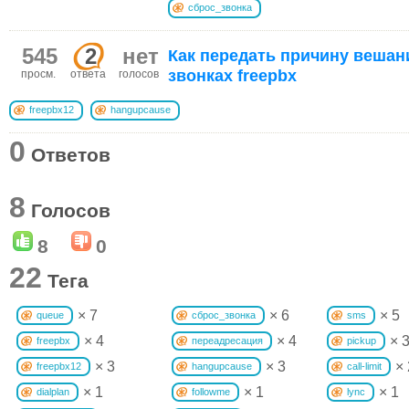
сброс_звонка
545
2
нет
Как передать причину вешан
звонках freepbx
просм.
ответа
голосов
freepbx12
hangupcause
0
Ответов
8
Голосов
8
0
22
Тега
× 7
× 6
× 5
queue
сброс_звонка
sms
× 4
× 4
× 
freepbx
переадресация
pickup
× 3
× 3
× 
freepbx12
hangupcause
call-limit
× 1
× 1
× 1
dialplan
followme
lync