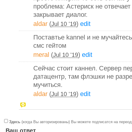
проблема: Астериск не отвечает
закрывает диалог.
aldar
(
)
edit
Jul 10 '19
Поставтье kannel и не мучайтес
смс гейтом
meral
(
)
edit
Jul 10 '19
Сейчас стоит каннел. Сервер пе
датацентр, там флэшки не разр
мучиться.
aldar
(
)
edit
Jul 10 '19
Здесь
(когда Вы авторизированы) Вы можете подписатся на переод
Ваш ответ