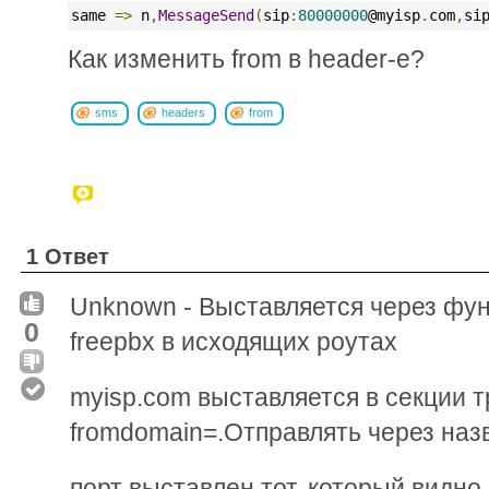
same 
=>
 n
,
MessageSend
(
sip
:
80000000
@myisp
.
com
,
si
Как изменить from в header-е?
sms
headers
from
1 Ответ
Unknown - Выставляется через фу
0
freepbx в исходящих роутах
myisp.com выставляется в секции т
fromdomain=.Отправлять через назв
порт выставлен тот, который видно