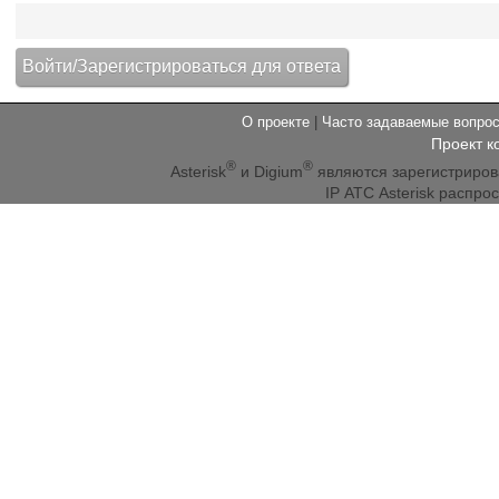
О проекте
|
Часто задаваемые вопр
Проект к
®
®
Asterisk
и Digium
являются зарегистриро
IP АТС Asterisk распр