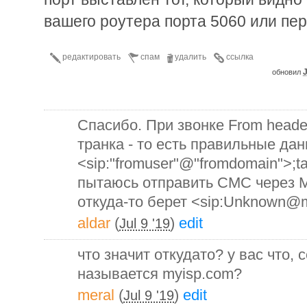
вашего роутера порта 5060 или пе
редактировать
спам
удалить
ссылка
J
обновил
Спасибо. При звонке From heade
транка - то есть правильные дан
<sip:"fromuser"@"fromdomain">;
пытаюсь отправить СМС через M
откуда-то берет <sip:Unknown@m
aldar
(
)
edit
Jul 9 '19
что значит откудато? у вас что, с
называется myisp.com?
meral
(
)
edit
Jul 9 '19