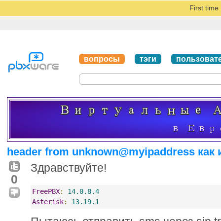
First tim
вопросы
тэги
пользоват
header from unknown@myipaddress как
Здравствуйте!
0
FreePBX
:
14.0.8.4
Asterisk
:
13.19.1