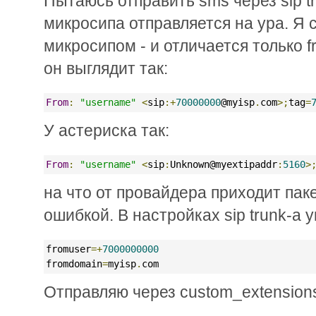
Пытаюсь отправить sms через sip tr
микросипа отправляется на ура. Я 
микросипом - и отличается только f
он выглядит так:
From
:
"username"
<
sip
:+
70000000
@myisp
.
com
>;
tag
=
У астериска так:
From
:
"username"
<
sip
:
Unknown@myextipaddr
:
5160
>
на что от провайдера приходит пакет 
ошибкой. В настройках sip trunk-а у
fromuser
=+
7000000000
fromdomain
=
myisp
.
com
Отправляю через custom_extensions