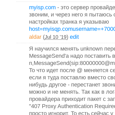
myisp.com
- это сервер провайде
звоним, и через него я пытаюсь 
настройках транка я указываю
host=myisqp.com
username=+700
aldar
(
)
edit
Jul 10 '19
Я научился менять unknown пер
MessageSend'a надо поставить в
n,MessageSend(sip:80000000@my
То что идет после @ меняется се
если я туда поставлю вместо сво
нибудь другое - перестанет звон
можно и не менять. Так как в лог
провайдера приходит пакет с з
"407 Proxy Authentication Require
просто игнорит. То есть сейчас 