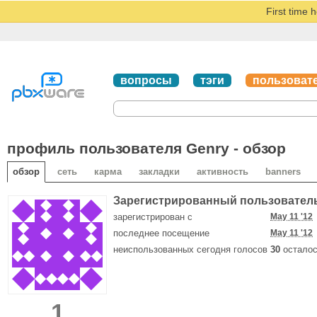
First time 
вопросы
тэги
пользоват
профиль пользователя Genry - обзор
обзор
сеть
карма
закладки
активность
banners
Зарегистрированный пользовател
зарегистрирован с
May 11 '12
последнее посещение
May 11 '12
неиспользованных сегодня голосов
30
осталос
1