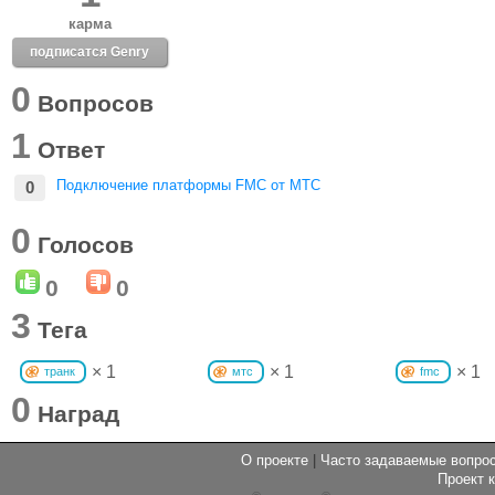
карма
подписатся Genry
0
Вопросов
1
Ответ
Подключение платформы FMC от МТС
0
0
Голосов
0
0
3
Тега
× 1
× 1
× 1
транк
мтс
fmc
0
Наград
О проекте
|
Часто задаваемые вопр
Проект 