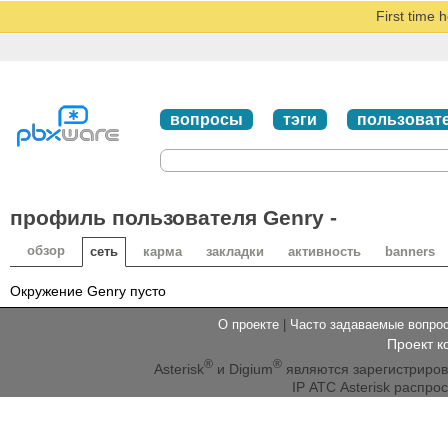
First time 
вопросы
тэги
пользоват
профиль пользователя Genry -
обзор
сеть
карма
закладки
активность
banners
Окружение Genry пусто
О проекте
|
Часто задаваемые вопр
Проект к
®
®
Asterisk
и Digium
являются зарегистриро
IP АТС Asterisk распр