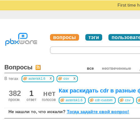
First time 
вопросы
тэги
пользоват
Вопросы
все
неотвеченные
x
x
В тегах
asterisk1.6
csv
Как раскидать cdr в разные
382
1
нет
просм.
ответ
голосов
asterisk1.6
cdr-custom
csv
Не нашли то, что искали?
Тогда задайте свой вопрос!