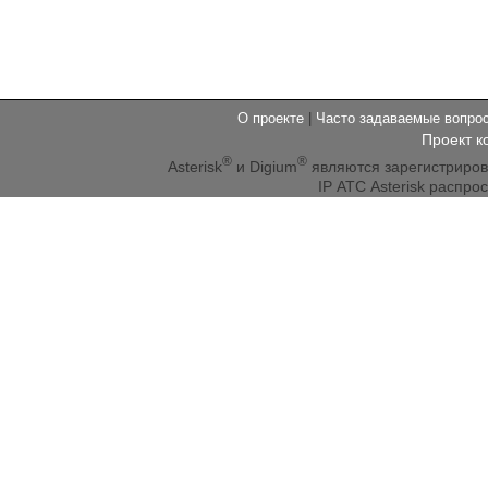
О проекте
|
Часто задаваемые вопр
Проект к
®
®
Asterisk
и Digium
являются зарегистриро
IP АТС Asterisk распр