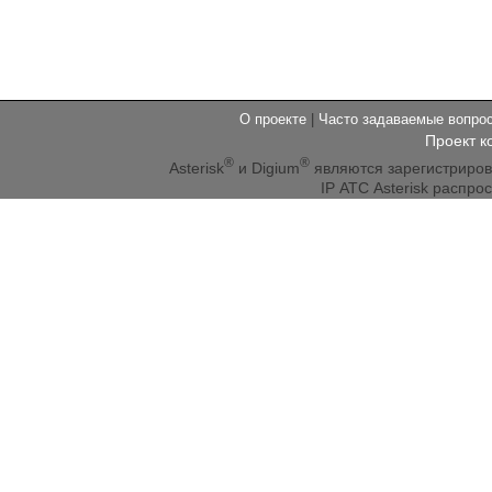
О проекте
|
Часто задаваемые вопр
Проект к
®
®
Asterisk
и Digium
являются зарегистриро
IP АТС Asterisk распр