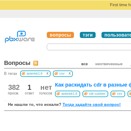
First time 
вопросы
тэги
пользоват
Вопросы
все
неотвеченные
x
x
В тегах
asterisk1.6
csv
Как раскидать cdr в разные
382
1
нет
просм.
ответ
голосов
asterisk1.6
cdr-custom
csv
Не нашли то, что искали?
Тогда задайте свой вопрос!