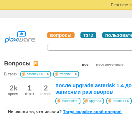
First time 
вопросы
тэги
пользоват
Вопросы
все
неотвеченные
x
x
В тегах
asterisk1.6
freepbx
после upgrade asterisk 1.4 д
2k
1
2
записями разговоров
просм.
ответ
голоса
mixmonitor
upgrade
asterisk1.6
Не нашли то, что искали?
Тогда задайте свой вопрос!