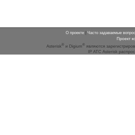
О проекте
|
Часто задаваемые вопр
Проект к
®
®
Asterisk
и Digium
являются зарегистриро
IP АТС Asterisk распр