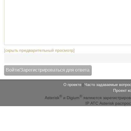
[скрыть предварительный просмотр]
О проекте
|
Часто задаваемые вопр
Проект к
®
®
Asterisk
и Digium
являются зарегистриро
IP АТС Asterisk распр