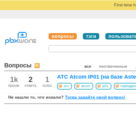
First time 
вопросы
тэги
пользоват
Вопросы
все
неотвеченные
АТС Atcom IP01 (на базе Aste
1k
2
1
просм.
ответа
голос
атс
atcom
ip01
переадре
Не нашли то, что искали?
Тогда задайте свой вопрос!