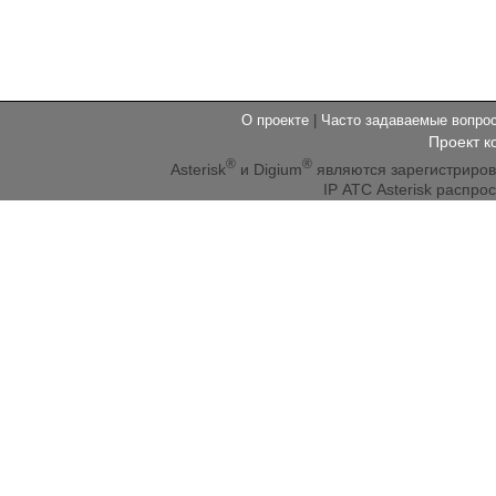
О проекте
|
Часто задаваемые вопр
Проект к
®
®
Asterisk
и Digium
являются зарегистриро
IP АТС Asterisk распр