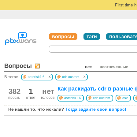
First time 
вопросы
тэги
пользоват
Вопросы
все
неотвеченные
x
x
В тегах
asterisk1.6
cdr-custom
Как раскидать cdr в разные
382
1
нет
просм.
ответ
голосов
asterisk1.6
cdr-custom
csv
Не нашли то, что искали?
Тогда задайте свой вопрос!