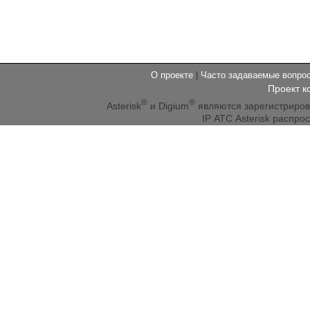
О проекте
|
Часто задаваемые вопр
Проект к
®
®
Asterisk
и Digium
являются зарегистриро
IP АТС Asterisk распр