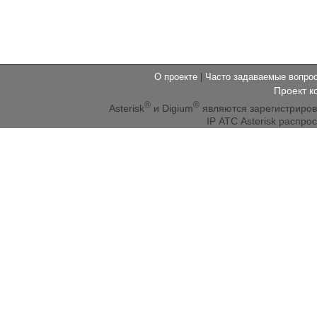
О проекте
|
Часто задаваемые вопр
Проект к
®
®
Asterisk
и Digium
являются зарегистриро
IP АТС Asterisk распр