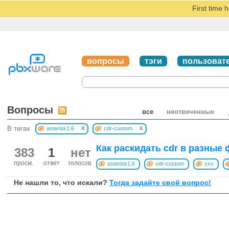
First time 
вопросы
тэги
пользоват
Вопросы
все
неотвеченные
x
x
В тегах
asterisk1.6
cdr-custom
Как раскидать cdr в разные
383
1
нет
просм.
ответ
голосов
asterisk1.6
cdr-custom
csv
Не нашли то, что искали?
Тогда задайте свой вопрос!