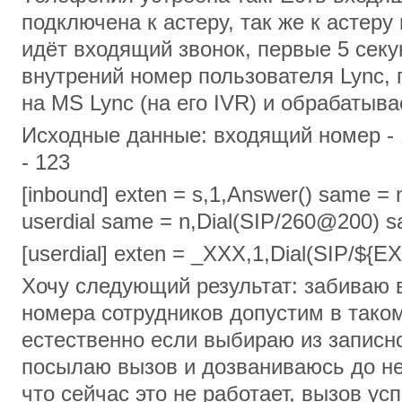
подключена к астеру, так же к астеру
идёт входящий звонок, первые 5 сек
внутрений номер пользователя Lync, 
на MS Lync (на его IVR) и обрабатыва
Исходные данные: входящий номер - 
- 123
[inbound] exten = s,1,Answer() same = 
userdial same = n,Dial(SIP/260@200) 
[userdial] exten = _XXX,1,Dial(SIP/$
Хочу следующий результат: забиваю 
номера сотрудников допустим в тако
естественно если выбираю из записн
посылаю вызов и дозваниваюсь до не
что сейчас это не работает, вызов ус