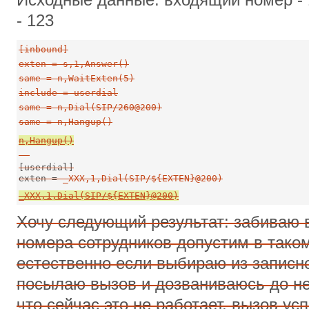
- 123
[inbound]

exten = s,1,Answer()

same = n,WaitExten(5)

include = userdial

same = n,Dial(SIP/260@200)

same = 
n,Hangup()
[userdial]

exten = 
_XXX,1,Dial(SIP/${EXTEN}@200)
Хочу следующий результат: забиваю 
номера сотрудников допустим в тако
естественно если выбираю из записн
посылаю вызов и дозваниваюсь до не
что сейчас это не работает, вызов ус