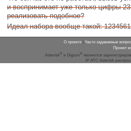
и воспринимает уже только цифры 23
реализовать подобное?
Идеал набора вообще такой: 123456
О проекте
|
Часто задаваемые вопр
Проект к
®
®
Asterisk
и Digium
являются зарегистриро
IP АТС Asterisk распр