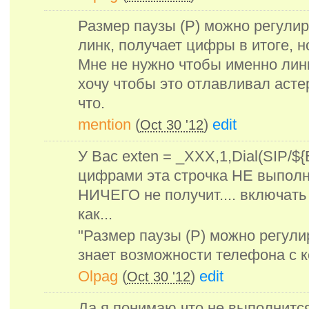
Размер паузы (P) можно регулир
линк, получает цифры в итоге, н
Мне не нужно чтобы именно лин
хочу чтобы это отлавливал асте
что.
mention
(
)
edit
Oct 30 '12
У Вас exten = _XXX,1,Dial(SIP/
цифрами эта строчка НЕ выполн
НИЧЕГО не получит.... включать 
как...
"Размер паузы (P) можно регули
знает возможности телефона с к
Olpag
(
)
edit
Oct 30 '12
Да я понимаю что не выполнится