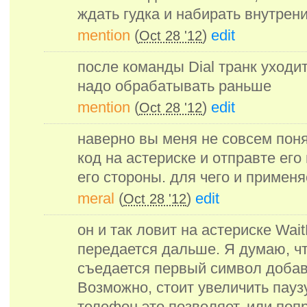
ждать гудка и набирать внутрен
mention
(
)
edit
Oct 28 '12
после команды Dial транк уходит
надо обрабатывать раньше
mention
(
)
edit
Oct 28 '12
наверно вы меня не совсем пон
код на астериске и отправте его
его стороны. для чего и применя
meral
(
)
edit
Oct 28 '12
он и так ловит на астериске Wait
передается дальше. Я думаю, чт
съедается первый символ добав
Возможно, стоит увеличить пауз
телефон это позволяет. или поп