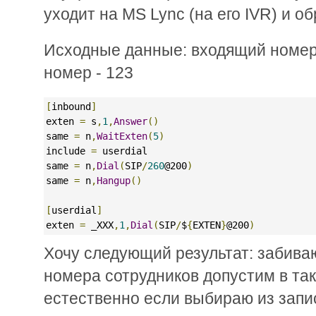
уходит на MS Lync (на его IVR) и о
Исходные данные: входящий номер
номер - 123
[
inbound
]
exten 
=
 s
,
1
,
Answer
()
same 
=
 n
,
WaitExten
(
5
)
include 
=
 userdial
same 
=
 n
,
Dial
(
SIP
/
260
@200
)
same 
=
 n
,
Hangup
()
[
userdial
]
exten 
=
 _XXX
,
1
,
Dial
(
SIP
/
$
{
EXTEN
}
@200
)
Хочу следующий результат: забива
номера сотрудников допустим в та
естественно если выбираю из запи