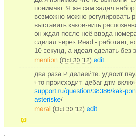
понимаю. Я же сам задал набор 
возможно можно регулировать р
выставить какое-нить распознав
он ждал после неё ввода номер
сделал через Read - работает, н
10 секунд, а идеал сделать без 
mention
(
)
edit
Oct 30 '12
два раза P делаейте. удвоит пау
что происходит. дебаг дтм вклю
support.ru/question/38386/kak-poni
asteriske
/
meral
(
)
edit
Oct 30 '12