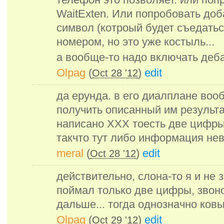
WaitExten. Или попробовать до
символ (котроый будет съедать
номером, но это уже костыль...
а вообще-то надо включать дебаг 
Olpag
(
)
edit
Oct 28 '12
да ерунда. в его диалплане во
получить описанный им результа
написано XXX тоесть две цифры
такчто тут либо информация нев
meral
(
)
edit
Oct 28 '12
действительно, слона-то я и не з
поймал только две цифры, звон
дальше... тогда однозначно ковы
Olpag
(
)
edit
Oct 29 '12