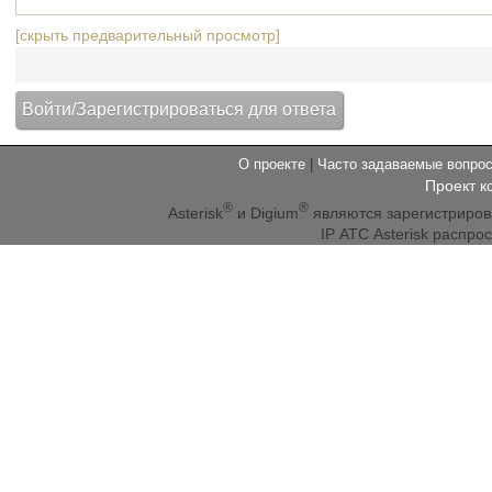
[скрыть предварительный просмотр]
О проекте
|
Часто задаваемые вопр
Проект к
®
®
Asterisk
и Digium
являются зарегистриро
IP АТС Asterisk распр