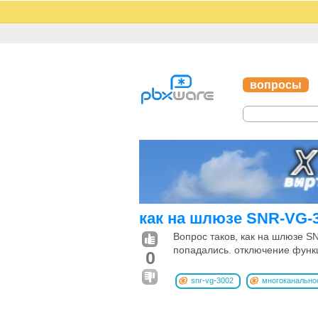
вопросы
как на шлюзе SNR-VG-
Вопрос таков, как на шлюзе S
попадались. отключение функц
0
snr-vg-3002
многоканально