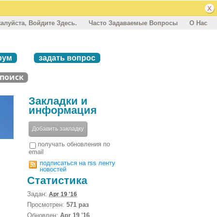
алуйста, Войдите Здесь.
Часто Задаваемые Вопросы
О Нас
рум
задать вопрос
Закладки и
информация
Добавить закладку
получать обновления по
email
подписаться на rss ленту
новостей
Статистика
Задан:
Apr 19 '16
Просмотрен:
571 раз
Обновлен:
Apr 19 '16