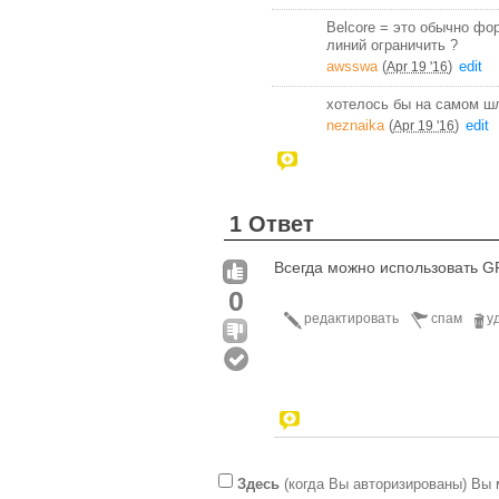
Belcore = это обычно фор
линий ограничить ?
awsswa
(
)
edit
Apr 19 '16
хотелось бы на самом шл
neznaika
(
)
edit
Apr 19 '16
1 Ответ
Всегда можно использовать 
0
редактировать
спам
у
Здесь
(когда Вы авторизированы) Вы 