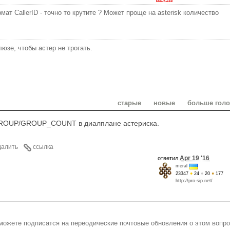
мат CallerID - точно то крутите ? Может проще на asterisk количество
юзе, чтобы астер не трогать.
старые
новые
больше гол
GROUP/GROUP_COUNT в диалплане астериска.
далить
ссылка
Apr 19 '16
ответил
meral
23347
●
24
●
20
●
177
http://pro-sip.net/
можете подписатся на переодические почтовые обновления о этом вопро