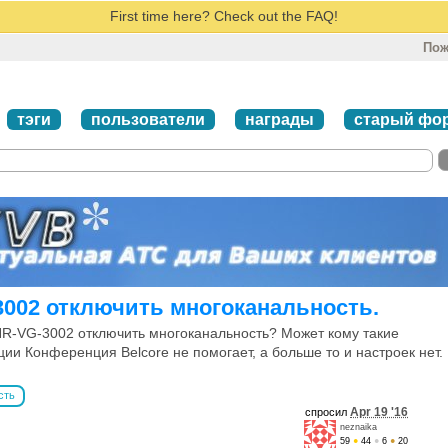
First time here? Check out the FAQ!
Пож
тэги
пользователи
награды
старый фо
3002 отключить многоканальность.
NR-VG-3002 отключить многоканальность? Может кому такие
ии Конференция Belcore не помогает, а больше то и настроек нет.
сть
Apr 19 '16
спросил
neznaika
59
●
44
●
6
●
20