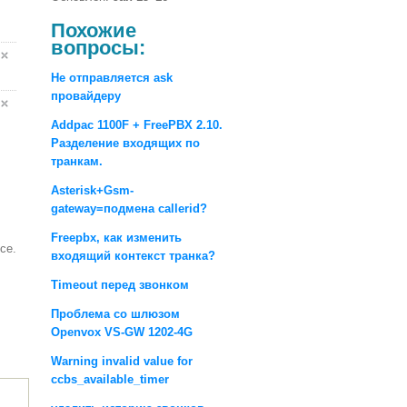
Похожие
вопросы:
Не отправляется ask
провайдеру
Addpac 1100F + FreePBX 2.10.
Разделение входящих по
транкам.
Asterisk+Gsm-
gateway=подмена callerid?
Freepbx, как изменить
се.
входящий контекст транка?
Timeout перед звонком
Проблема со шлюзом
Openvox VS-GW 1202-4G
Warning invalid value for
ccbs_available_timer