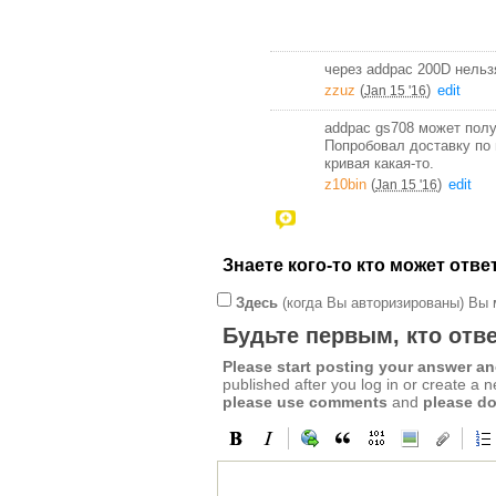
через addpac 200D нельз
zzuz
(
)
edit
Jan 15 '16
addpac gs708 может полу
Попробовал доставку по 
кривая какая-то.
z10bin
(
)
edit
Jan 15 '16
Знаете кого-то кто может отв
Здесь
(когда Вы авторизированы) Вы 
Будьте первым, кто отве
Please start posting your answer 
published after you log in or create a 
please use comments
and
please do