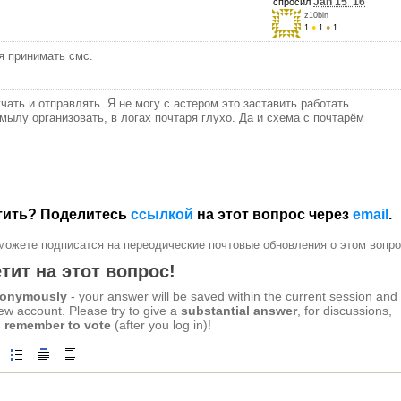
Jan 15 '16
спросил
z10bin
1
●
1
●
1
я принимать смс.
чать и отправлять. Я не могу с астером это заставить работать.
мылу организовать, в логах почтаря глухо. Да и схема с почтарём
етить? Поделитесь
ссылкой
на этот вопрос через
email
.
можете подписатся на переодические почтовые обновления о этом вопро
тит на этот вопрос!
anonymously
- your answer will be saved within the current session and
new account. Please try to give a
substantial answer
, for discussions,
 remember to vote
(after you log in)!