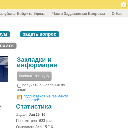
алуйста, Войдите Здесь.
Часто Задаваемые Вопросы
О Нас
рум
задать вопрос
Закладки и
информация
Добавить закладку
получать обновления по
email
подписаться на rss ленту
новостей
Статистика
к
Задан:
Jan 15 '16
Просмотрен:
623 раз
Обновлен:
Jan 15 '16