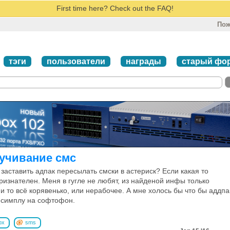
First time here? Check out the FAQ!
Пож
тэги
пользователи
награды
старый фо
ручивание смс
 заставить адпак пересылать смски в астериск? Если какая то
ризнателен. Меня в гугле не любят, из найденой инфы только
и то всё корявенько, или нерабочее. А мне холось бы что бы аддпа
о симплу на софтофон.
bx
sms