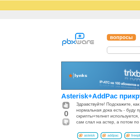
вопросы
Asterisk+AddPac прик
Здравствуйте! Подскажите, как
нормальная дока есть - буду п
0
скрипты+телнет используется, 
сам слал на астер, а потом п
asteisk
addpac
freep