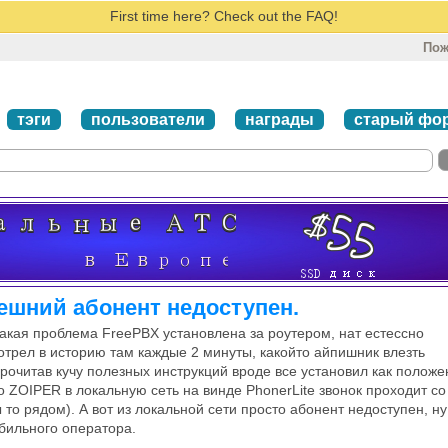
First time here? Check out the FAQ!
Пож
тэги
пользователи
награды
старый фо
нешний абонент недоступен.
такая проблема FreePBX установлена за роутером, нат естессно
мотрел в историю там каждые 2 минуты, какойто айпишник влезть
прочитав кучу полезных инструкций вроде все установил как положе
го ZOIPER в локальную сеть на винде PhonerLite звонок проходит со
то рядом). А вот из локальной сети просто абонент недоступен, ну
бильного оператора.