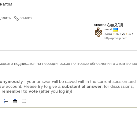
 натом
далить
ссылка
Aug 2 '15
ответил
meral
23347
●
24
●
20
●
177
http://pro-sip.net/
можете подписатся на переодические почтовые обновления о этом вопро
anonymously
- your answer will be saved within the current session and
new account. Please try to give a
substantial answer
, for discussions,
 remember to vote
(after you log in)!