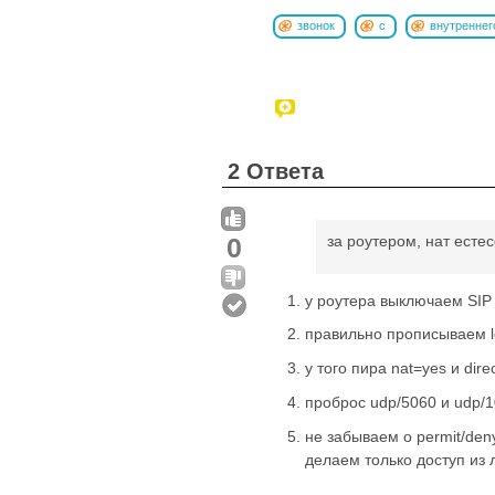
звонок
с
внутреннег
2 Ответа
0
за роутером, нат есте
у роутера выключаем SIP
правильно прописываем loc
у того пира nat=yes и dir
проброс udp/5060 и udp/
не забываем о permit/den
делаем только доступ из 