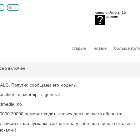
о
ip
Aug 2 '15
спросил
Аноним
старые
новые
больше гол
ссно включен.
 ALG. Попутно сообщаем его модель.
alnet= и externip= в general
ectmedia=no
10000:20000 поможет ходить голосу для внешнего абонента
y списках коли пускаем всех регитца у себя. для пиров локальных -
локалки!