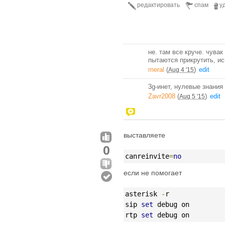
редактировать
спам
у
не. там все круче. чува
пытаются прикрутить, ис
meral
(
)
edit
Aug 4 '15
3g-инет, нулевые знания 
Zavr2008
(
)
edit
Aug 5 '15
выставляете
0
canreinvite
=
no
если не помогает
asterisk 
-
r
sip 
set
 debug on
rtp 
set
 debug on