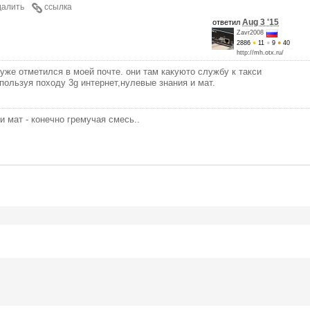
далить
ссылка
Aug 3 '15
ответил
Zavr2008
2886
●
11
●
9
●
40
http://mh.otx.ru/
к уже отметился в моей почте. они там какуюто службу к такси
пользуя походу 3g интернет,нулевые знания и мат.
и мат - конечно гремучая смесь..