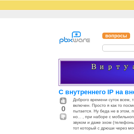
вопросы
С внутреннего IP на в
Доброго времени суток всем, 
включен. Просто я как то пос
0
пытается. Ну беда не в этом, 
но... , при наборе с мобильно
звуком и даже эхом (телефоны 
тот который с дрюши через мо