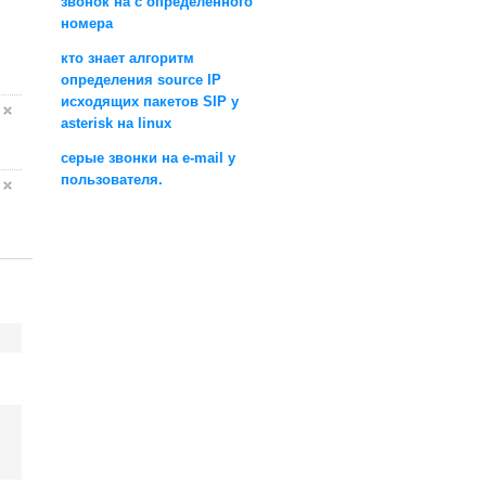
звонок на с определенного
номера
кто знает алгоритм
определения source IP
исходящих пакетов SIP у
asterisk на linux
серые звонки на e-mail у
пользователя.