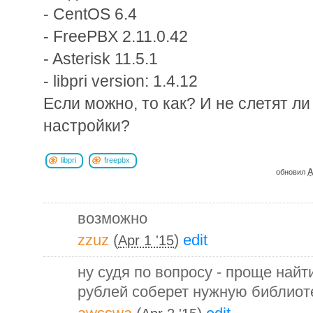
- CentOS 6.4
- FreePBX 2.11.0.42
- Asterisk 11.5.1
- libpri version: 1.4.12
Если можно, то как? И не слетят 
настройки?
libpri
freepbx
A
обновил
возможно
zzuz
(
)
edit
Apr 1 '15
ну судя по вопросу - проще найт
рублей соберет нужную библиот