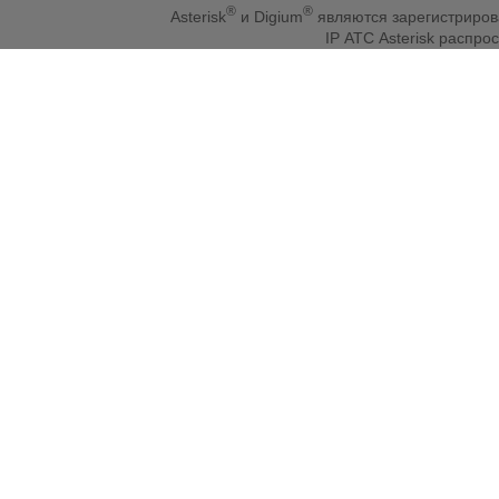
®
®
Asterisk
и Digium
являются зарегистриро
IP АТС Asterisk распр