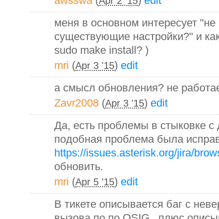
awsswa
(
)
edit
Apr 2 '15
меня в основном интересует "не 
существующие настройки?" и как
sudo make install? )
mri
(
)
edit
Apr 3 '15
а смысл обновления? не работае
Zavr2008
(
)
edit
Apr 3 '15
Да, есть проблемы в стыковке с 
подобная проблема была испра
https://issues.asterisk.org/jira/br
обновить.
mri
(
)
edit
Apr 5 '15
В тикете описывается баг с не
вызова по по QSIG , плюс описыв