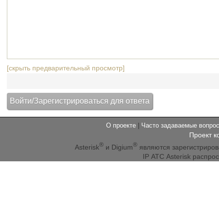
[скрыть предварительный просмотр]
О проекте
|
Часто задаваемые вопр
Проект к
®
®
Asterisk
и Digium
являются зарегистриро
IP АТС Asterisk распр