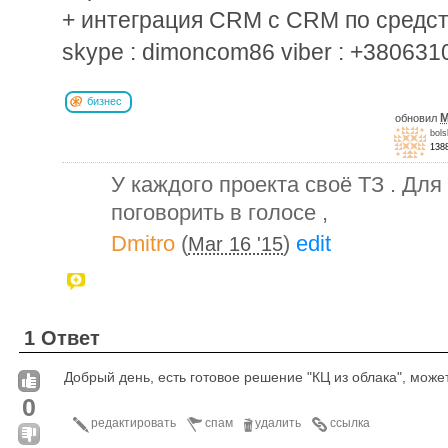
+ интеграция CRM с CRM по средст
skype : dimoncom86 viber : +38063
бизнес
M
обновил
bols
138
У каждого проекта своё ТЗ . Для
поговорить в голосе ,
Dmitro
(
)
edit
Mar 16 '15
1 Ответ
Добрый день, есть готовое решение "КЦ из облака", может
0
редактировать
спам
удалить
ссылка